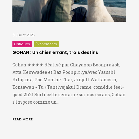
3 Juillet 2026
Critiques
Événements
GOHAN : Un chien errant, trois destins
Gohan ★★★★ Réalisé par Chayanop Boonprakob,
Atta Hemwadee et Baz PoonpiriyaAvec Yasushi
Kitajima, Poe Mamhe Thar, Jinjett Wattanasin,
Tontawan « Tu » Tantivejakul Drame, comédie feel-
good 2h21 Sorti cette semaine sur nos écrans, Gohan
s’impose comme un…
READ MORE