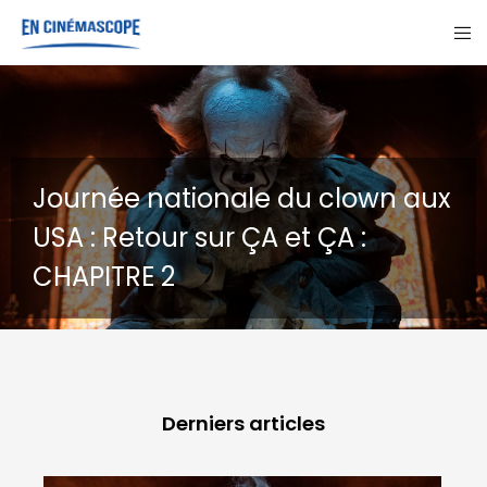
n aux
GOHAN : Un chien errant, tro
destins
Derniers articles