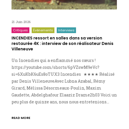
21 Juin 2026
Critiques
Événements
Interviews
INCENDIES ressort en salles dans sa version
restaurée 4K : interview de son réalisateur Denis
Villeneuve
Un Incendies qui a enflammé nos cœurs !
https://youtube.com/shorts/6pVZswM9eVc?
si=6XuKbK6uEs8oTUX3 Incendies ★★★★ Réalisé
par Denis VilleneuveAvec Lubna Azabal, Rémy
Girard, Mélissa Désormeaux-Poulin, Maxim
Gaudette, Abdelghafour Elaaziz Drame2h03 Voici un
peu plus de quinze ans, nous nous entretenions…
READ MORE