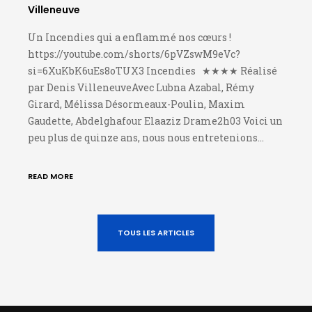
Villeneuve
Un Incendies qui a enflammé nos cœurs !
https://youtube.com/shorts/6pVZswM9eVc?
si=6XuKbK6uEs8oTUX3 Incendies ★★★★ Réalisé
par Denis VilleneuveAvec Lubna Azabal, Rémy
Girard, Mélissa Désormeaux-Poulin, Maxim
Gaudette, Abdelghafour Elaaziz Drame2h03 Voici un
peu plus de quinze ans, nous nous entretenions…
READ MORE
TOUS LES ARTICLES