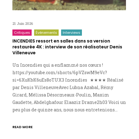
21 Juin 2026
Critiques
Événements
Interviews
INCENDIES ressort en salles dans sa version
restaurée 4K : interview de son réalisateur Denis
Villeneuve
Un Incendies qui a enflammé nos cœurs !
https://youtube.com/shorts/6pVZswM9eVc?
si=6XuKbK6uEs8oTUX3 Incendies ★★★★ Réalisé
par Denis VilleneuveAvec Lubna Azabal, Rémy
Girard, Mélissa Désormeaux-Poulin, Maxim
Gaudette, Abdelghafour Elaaziz Drame2h03 Voici un
peu plus de quinze ans, nous nous entretenions…
READ MORE