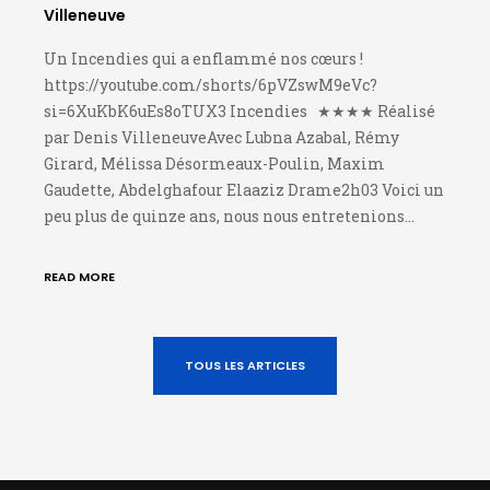
Villeneuve
Un Incendies qui a enflammé nos cœurs !
https://youtube.com/shorts/6pVZswM9eVc?
si=6XuKbK6uEs8oTUX3 Incendies ★★★★ Réalisé
par Denis VilleneuveAvec Lubna Azabal, Rémy
Girard, Mélissa Désormeaux-Poulin, Maxim
Gaudette, Abdelghafour Elaaziz Drame2h03 Voici un
peu plus de quinze ans, nous nous entretenions…
READ MORE
TOUS LES ARTICLES