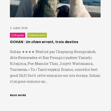
3 Juillet 2026
Critiques
Événements
GOHAN : Un chien errant, trois destins
Gohan ★★★★ Réalisé par Chayanop Boonprakob,
Atta Hemwadee et Baz PoonpiriyaAvec Yasushi
Kitajima, Poe Mamhe Thar, Jinjett Wattanasin,
Tontawan « Tu » Tantivejakul Drame, comédie feel-
good 2h21 Sorti cette semaine sur nos écrans, Gohan
s’impose comme un…
READ MORE