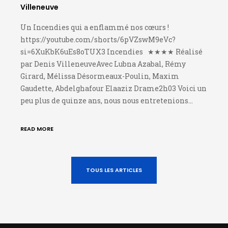
Villeneuve
Un Incendies qui a enflammé nos cœurs !
https://youtube.com/shorts/6pVZswM9eVc?
si=6XuKbK6uEs8oTUX3 Incendies ★★★★ Réalisé
par Denis VilleneuveAvec Lubna Azabal, Rémy
Girard, Mélissa Désormeaux-Poulin, Maxim
Gaudette, Abdelghafour Elaaziz Drame2h03 Voici un
peu plus de quinze ans, nous nous entretenions…
READ MORE
TOUS LES ARTICLES