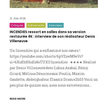
21 Juin 2026
Critiques
Événements
Interviews
INCENDIES ressort en salles dans sa version
restaurée 4K : interview de son réalisateur Denis
Villeneuve
Un Incendies qui a enflammé nos cœurs !
https://youtube.com/shorts/6pVZswM9eVc?
si=6XuKbK6uEs8oTUX3 Incendies ★★★★ Réalisé
par Denis VilleneuveAvec Lubna Azabal, Rémy
Girard, Mélissa Désormeaux-Poulin, Maxim
Gaudette, Abdelghafour Elaaziz Drame2h03 Voici un
peu plus de quinze ans, nous nous entretenions…
READ MORE