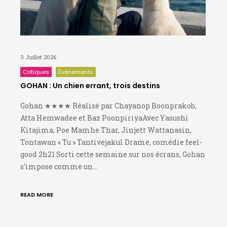
3 Juillet 2026
Critiques
Événements
GOHAN : Un chien errant, trois destins
Gohan ★★★★ Réalisé par Chayanop Boonprakob,
Atta Hemwadee et Baz PoonpiriyaAvec Yasushi
Kitajima, Poe Mamhe Thar, Jinjett Wattanasin,
Tontawan « Tu » Tantivejakul Drame, comédie feel-
good 2h21 Sorti cette semaine sur nos écrans, Gohan
s’impose comme un…
READ MORE