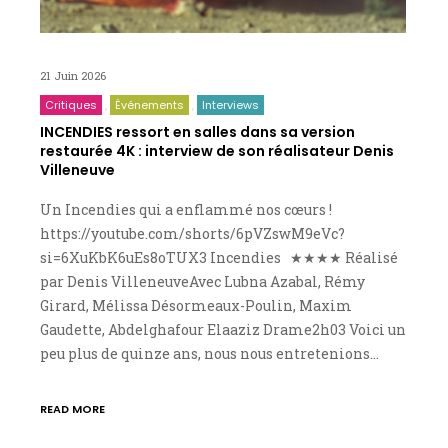
21 Juin 2026
Critiques
Événements
Interviews
INCENDIES ressort en salles dans sa version
restaurée 4K : interview de son réalisateur Denis
Villeneuve
Un Incendies qui a enflammé nos cœurs !
https://youtube.com/shorts/6pVZswM9eVc?
si=6XuKbK6uEs8oTUX3 Incendies ★★★★ Réalisé
par Denis VilleneuveAvec Lubna Azabal, Rémy
Girard, Mélissa Désormeaux-Poulin, Maxim
Gaudette, Abdelghafour Elaaziz Drame2h03 Voici un
peu plus de quinze ans, nous nous entretenions…
READ MORE