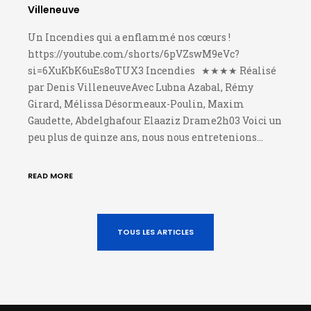
Villeneuve
Un Incendies qui a enflammé nos cœurs !
https://youtube.com/shorts/6pVZswM9eVc?
si=6XuKbK6uEs8oTUX3 Incendies ★★★★ Réalisé
par Denis VilleneuveAvec Lubna Azabal, Rémy
Girard, Mélissa Désormeaux-Poulin, Maxim
Gaudette, Abdelghafour Elaaziz Drame2h03 Voici un
peu plus de quinze ans, nous nous entretenions…
READ MORE
TOUS LES ARTICLES