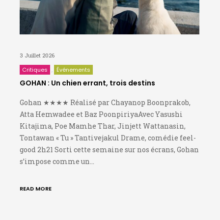
3 Juillet 2026
Critiques
Événements
GOHAN : Un chien errant, trois destins
Gohan ★★★★ Réalisé par Chayanop Boonprakob,
Atta Hemwadee et Baz PoonpiriyaAvec Yasushi
Kitajima, Poe Mamhe Thar, Jinjett Wattanasin,
Tontawan « Tu » Tantivejakul Drame, comédie feel-
good 2h21 Sorti cette semaine sur nos écrans, Gohan
s’impose comme un…
READ MORE