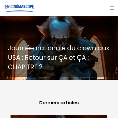
 nationale du clown aux
tour sur ÇA et ÇA :
GOHAN :
RE 2
destins
Derniers articles