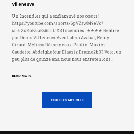
Villeneuve
Un Incendies qui a enflammé nos cœurs !
https://youtube.com/shorts/6pVZswM9eVc?
si=6XuKbK6uEs8oTUX3 Incendies ★★★★ Réalisé
par Denis VilleneuveAvec Lubna Azabal, Rémy
Girard, Mélissa Désormeaux-Poulin, Maxim
Gaudette, Abdelghafour Elaaziz Drame2h03 Voici un
peu plus de quinze ans, nous nous entretenions…
READ MORE
TOUS LES ARTICLES