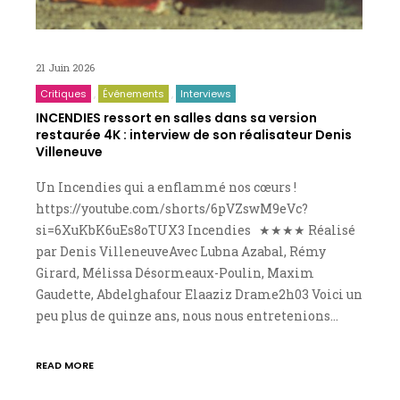
21 Juin 2026
Critiques
Événements
Interviews
INCENDIES ressort en salles dans sa version
restaurée 4K : interview de son réalisateur Denis
Villeneuve
Un Incendies qui a enflammé nos cœurs !
https://youtube.com/shorts/6pVZswM9eVc?
si=6XuKbK6uEs8oTUX3 Incendies ★★★★ Réalisé
par Denis VilleneuveAvec Lubna Azabal, Rémy
Girard, Mélissa Désormeaux-Poulin, Maxim
Gaudette, Abdelghafour Elaaziz Drame2h03 Voici un
peu plus de quinze ans, nous nous entretenions…
READ MORE