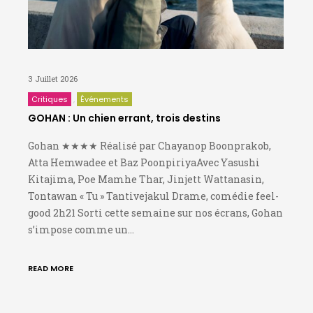
3 Juillet 2026
Critiques
Événements
GOHAN : Un chien errant, trois destins
Gohan ★★★★ Réalisé par Chayanop Boonprakob,
Atta Hemwadee et Baz PoonpiriyaAvec Yasushi
Kitajima, Poe Mamhe Thar, Jinjett Wattanasin,
Tontawan « Tu » Tantivejakul Drame, comédie feel-
good 2h21 Sorti cette semaine sur nos écrans, Gohan
s’impose comme un…
READ MORE