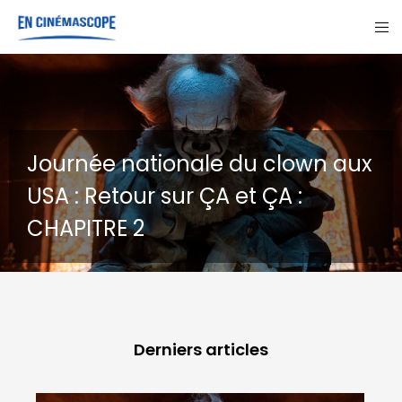
nationale du clown aux
our sur ÇA et ÇA :
GOHAN : U
 2
destins
Derniers articles