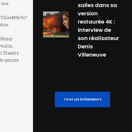
 nos
salles dans sa
version
6pVZswM9eVc?
restaurée 4K :
ndies
interview de
son réalisateur
, Rémy
Denis
oulin,
r Elaaziz
Villeneuve
de quinze
TOUS LES ÉVÉNEMENTS