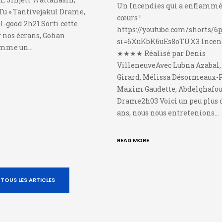
Un Incendies qui a enflammé
Tu » Tantivejakul Drame,
cœurs !
-good 2h21 Sorti cette
https://youtube.com/shorts/
 nos écrans, Gohan
si=6XuKbK6uEs8oTUX3 Ince
omme un…
★★★★ Réalisé par Denis
VilleneuveAvec Lubna Azabal
Girard, Mélissa Désormeaux-P
Maxim Gaudette, Abdelghafou
Drame2h03 Voici un peu plus 
ans, nous nous entretenions…
READ MORE
TOUS LES ARTICLES