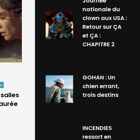
Journée
nationale du
clown aux USA :
Retour sur ÇA
et ÇA :
CHAPITRE 2
GOHAN : Un
chien errant,
ws
 salles
trois destins
taurée
INCENDIES
ressort en