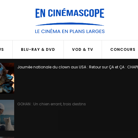
WS
BLU-RAY & DVD
VOD & TV
CONCOURS
Journée nationale du clown aux USA : Retour sur ÇA et ÇA : CHAP
GOHAN : Un chien errant, trois destins