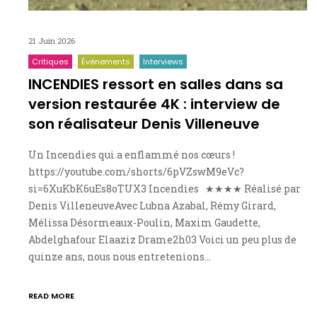
21 Juin 2026
Critiques
Événements
Interviews
INCENDIES ressort en salles dans sa
version restaurée 4K : interview de
son réalisateur Denis Villeneuve
Un Incendies qui a enflammé nos cœurs !
https://youtube.com/shorts/6pVZswM9eVc?
si=6XuKbK6uEs8oTUX3 Incendies ★★★★ Réalisé par
Denis VilleneuveAvec Lubna Azabal, Rémy Girard,
Mélissa Désormeaux-Poulin, Maxim Gaudette,
Abdelghafour Elaaziz Drame2h03 Voici un peu plus de
quinze ans, nous nous entretenions…
READ MORE