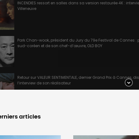
INCENDIES ressort en salles dans sa version restaurée 4K : intervi
Villeneuve
Park Chan-wook, président du Jury du 79e Festival de Cannes : 
sud-coréen et de son chef-d’œuvre, OLD BOY
Retour sur VALEUR SENTIMENTALE, dernier Grand Prix à Cannes, di
l’interview de son réalisateur
rniers articles