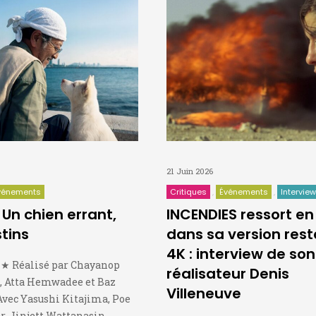
21 Juin 2026
vénements
Critiques
Événements
Intervie
Un chien errant,
INCENDIES ressort en
stins
dans sa version res
4K : interview de son
 Réalisé par Chayanop
réalisateur Denis
 Atta Hemwadee et Baz
Villeneuve
vec Yasushi Kitajima, Poe
 Jinjett Wattanasin,