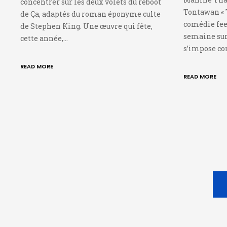
concentrer sur les deux volets du reboot
Tontawan « 
de Ça, adaptés du roman éponyme culte
comédie feel
de Stephen King. Une œuvre qui fête,
semaine sur
cette année,…
s’impose c
READ MORE
READ MORE