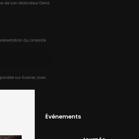
ew de son réalisateur Denis
présentation du cinéaste
sponible sur Sooner, avec
Événements