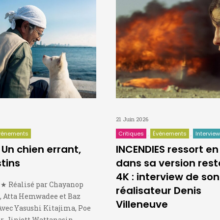
21 Juin 2026
vénements
Critiques
Événements
Intervie
Un chien errant,
INCENDIES ressort en
stins
dans sa version res
4K : interview de son
 Réalisé par Chayanop
réalisateur Denis
 Atta Hemwadee et Baz
Villeneuve
vec Yasushi Kitajima, Poe
 Jinjett Wattanasin,