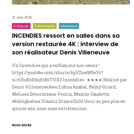
21 Juin 2026
Critiques
Événements
Interviews
INCENDIES ressort en salles dans sa
version restaurée 4K : interview de
son réalisateur Denis Villeneuve
Un Incendies qui a enflammé nos cœurs !
https://youtube.com/shorts/6pVZswM9eVc?
si=6XuKbK6uEs8oTUX3 Incendies ★★★★ Réalisé par
Denis VilleneuveAvec Lubna Azabal, Rémy Girard,
Mélissa Désormeaux-Poulin, Maxim Gaudette,
Abdelghafour Elaaziz Drame2h03 Voici un peu plus de
quinze ans, nous nous entretenions…
READ MORE