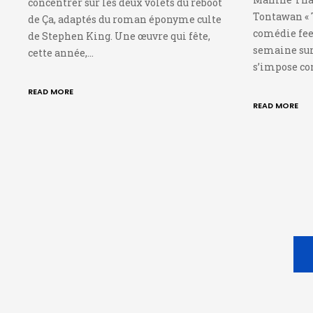
concentrer sur les deux volets du reboot
Tontawan « 
de Ça, adaptés du roman éponyme culte
comédie feel
de Stephen King. Une œuvre qui fête,
semaine sur
cette année,…
s’impose c
READ MORE
READ MORE