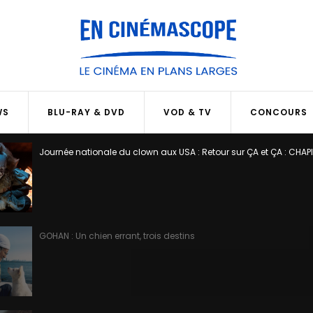
WS
BLU-RAY & DVD
VOD & TV
CONCOURS
Journée nationale du clown aux USA : Retour sur ÇA et ÇA : CHAP
GOHAN : Un chien errant, trois destins