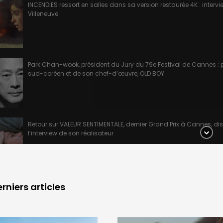
INCENDIES ressort en salles dans sa version restaurée 4K : intervi
Villeneuve
Park Chan-wook, président du Jury du 79e Festival de Cannes : 
sud-coréen et de son chef-d’œuvre, OLD BOY
Retour sur VALEUR SENTIMENTALE, dernier Grand Prix à Cannes, di
l’interview de son réalisateur
rniers articles