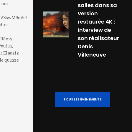
 nos
salles dans sa
version
6pVZswM9eVc?
restaurée 4K :
ndies
interview de
son réalisateur
, Rémy
Denis
oulin,
r Elaaziz
Villeneuve
de quinze
TOUS LES ÉVÉNEMENTS