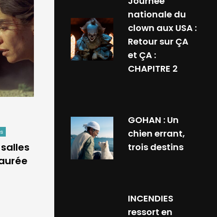
Journée
nationale du
clown aux USA :
Retour sur ÇA
et ÇA :
CHAPITRE 2
GOHAN : Un
chien errant,
ws
 salles
trois destins
taurée
INCENDIES
ressort en