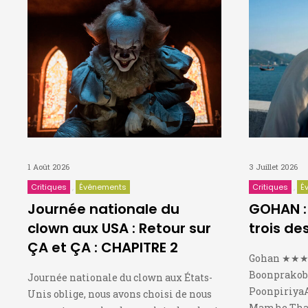
1 Août 2026
3 Juillet 2026
Critiques
Événements
Critiques
É
Journée nationale du
GOHAN : 
clown aux USA : Retour sur
trois de
ÇA et ÇA : CHAPITRE 2
Gohan ★★★★
Boonprakob,
Journée nationale du clown aux États-
PoonpiriyaA
Unis oblige, nous avons choisi de nous
Mamhe Thar,