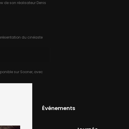
ew de son réalisateur Denis
présentation du cinéaste
sponible sur Sooner, avec
Événements