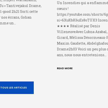
Un Incendies qui a enflammé
Tu » Tantivejakul Drame,
cœurs !
-good 2h21 Sorti cette
https://youtube.com/shorts/
 nos écrans, Gohan
si=6XuKbK6uEs8oTUX3 Ince
omme un…
★★★★ Réalisé par Denis
VilleneuveAvec Lubna Azabal
Girard, Mélissa Désormeaux-P
Maxim Gaudette, Abdelghafou
Drame2h03 Voici un peu plus 
ans, nous nous entretenions…
READ MORE
TOUS LES ARTICLES