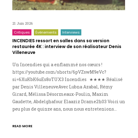
21 Juin 2026
Critiques
Événements
Interviews
INCENDIES ressort en salles dans sa version
restaurée 4K : interview de son réalisateur Denis
Villeneuve
Un Incendies qui a enflammé nos cœurs !
https://youtube.com/shorts/6pVZswM9eVc?
si=6XuKbK6uEs8oTUX3 Incendies ★★★★ Réalisé
par Denis VilleneuveAvec Lubna Azabal, Rémy
Girard, Mélissa Désormeaux-Poulin, Maxim
Gaudette, Abdelghafour Elaaziz Drame2h03 Voici un
peu plus de quinze ans, nous nous entretenions…
READ MORE