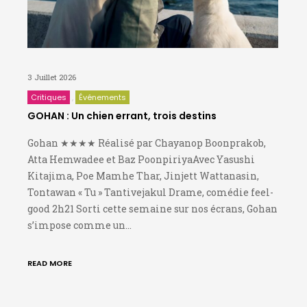
3 Juillet 2026
Critiques
Événements
GOHAN : Un chien errant, trois destins
Gohan ★★★★ Réalisé par Chayanop Boonprakob,
Atta Hemwadee et Baz PoonpiriyaAvec Yasushi
Kitajima, Poe Mamhe Thar, Jinjett Wattanasin,
Tontawan « Tu » Tantivejakul Drame, comédie feel-
good 2h21 Sorti cette semaine sur nos écrans, Gohan
s’impose comme un…
READ MORE