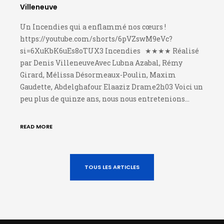
Villeneuve
Un Incendies qui a enflammé nos cœurs !
https://youtube.com/shorts/6pVZswM9eVc?
si=6XuKbK6uEs8oTUX3 Incendies ★★★★ Réalisé
par Denis VilleneuveAvec Lubna Azabal, Rémy
Girard, Mélissa Désormeaux-Poulin, Maxim
Gaudette, Abdelghafour Elaaziz Drame2h03 Voici un
peu plus de quinze ans, nous nous entretenions…
READ MORE
TOUS LES ARTICLES