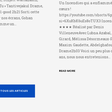
Un Incendies qui a enflammé
Tu » Tantivejakul Drame,
cœurs !
-good 2h21 Sorti cette
https://youtube.com/shorts/
 nos écrans, Gohan
si=6XuKbK6uEs8oTUX3 Ince
omme un…
★★★★ Réalisé par Denis
VilleneuveAvec Lubna Azabal
Girard, Mélissa Désormeaux-P
Maxim Gaudette, Abdelghafou
Drame2h03 Voici un peu plus 
ans, nous nous entretenions…
READ MORE
TOUS LES ARTICLES