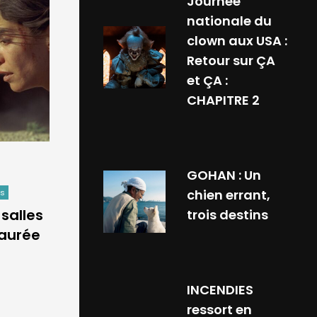
Journée
nationale du
clown aux USA :
Retour sur ÇA
et ÇA :
CHAPITRE 2
GOHAN : Un
chien errant,
ws
 salles
trois destins
taurée
INCENDIES
ressort en