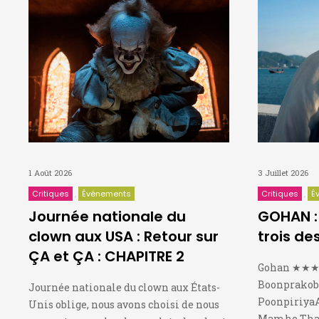
1 Août 2026
3 Juillet 2026
Critiques
Événements
Critiques
É
Journée nationale du
GOHAN : 
clown aux USA : Retour sur
trois de
ÇA et ÇA : CHAPITRE 2
Gohan ★★★★
Boonprakob,
Journée nationale du clown aux États-
PoonpiriyaA
Unis oblige, nous avons choisi de nous
Mamhe Thar,