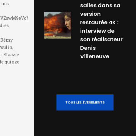
 nos
salles dans sa
version
6pVZswM9eVc?
restaurée 4K :
ndies
interview de
son réalisateur
, Rémy
Denis
oulin,
r Elaaziz
Villeneuve
de quinze
TOUS LES ÉVÉNEMENTS