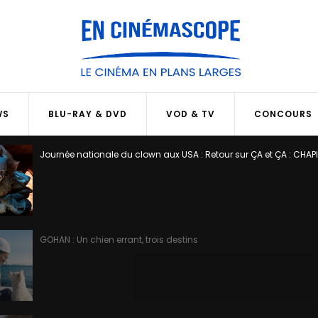
WS
BLU-RAY & DVD
VOD & TV
CONCOURS
Journée nationale du clown aux USA : Retour sur ÇA et ÇA : CHAP
GOHAN : Un chien errant, trois destins