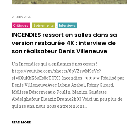
21 Juin 2026
Critiques
Événements
Interviews
INCENDIES ressort en salles dans sa
version restaurée 4K : interview de
son réalisateur Denis Villeneuve
Un Incendies qui a enflammé nos cœurs !
https://youtube.com/shorts/6pVZswM9eVc?
si=6XuKbK6uEs8oTUX3 Incendies ★★★★ Réalisé par
Denis VilleneuveAvec Lubna Azabal, Rémy Girard,
Mélissa Désormeaux-Poulin, Maxim Gaudette,
Abdelghafour Elaaziz Drame2h03 Voici un peu plus de
quinze ans, nous nous entretenions…
READ MORE