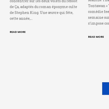
concentrer sur les deux volets du reboot
Tontawan « 
de Ça, adaptés du roman éponyme culte
comédie feel
de Stephen King. Une œuvre qui fête,
semaine sur
cette année,…
s’impose c
READ MORE
READ MORE