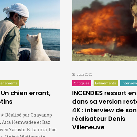
21 Juin 2026
vénements
Critiques
Événements
Intervie
Un chien errant,
INCENDIES ressort en
stins
dans sa version res
4K : interview de son
 Réalisé par Chayanop
réalisateur Denis
 Atta Hemwadee et Baz
Villeneuve
vec Yasushi Kitajima, Poe
 Jinjett Wattanasin,