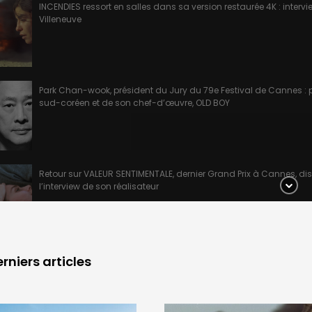
INCENDIES ressort en salles dans sa version restaurée 4K : intervi
Villeneuve
Park Chan-wook, président du Jury du 79e Festival de Cannes : 
sud-coréen et de son chef-d’œuvre, OLD BOY
Retour sur VALEUR SENTIMENTALE, dernier Grand Prix à Cannes, di
l’interview de son réalisateur
rniers articles