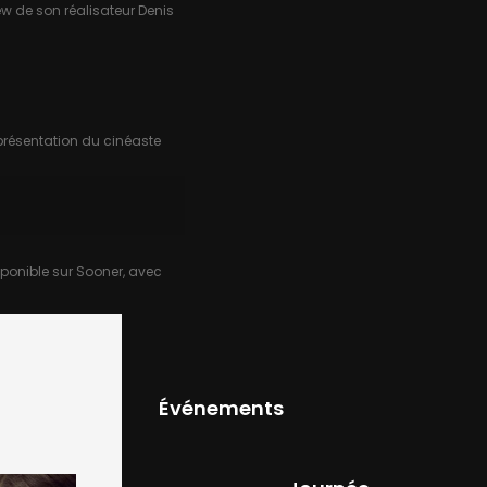
ew de son réalisateur Denis
présentation du cinéaste
sponible sur Sooner, avec
Événements