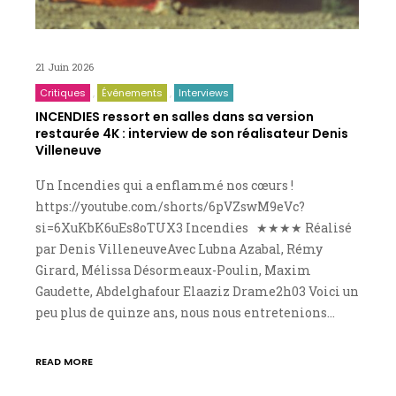
21 Juin 2026
Critiques
Événements
Interviews
INCENDIES ressort en salles dans sa version
restaurée 4K : interview de son réalisateur Denis
Villeneuve
Un Incendies qui a enflammé nos cœurs !
https://youtube.com/shorts/6pVZswM9eVc?
si=6XuKbK6uEs8oTUX3 Incendies ★★★★ Réalisé
par Denis VilleneuveAvec Lubna Azabal, Rémy
Girard, Mélissa Désormeaux-Poulin, Maxim
Gaudette, Abdelghafour Elaaziz Drame2h03 Voici un
peu plus de quinze ans, nous nous entretenions…
READ MORE