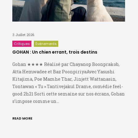
3 Juillet 2026
Critiques
Événements
GOHAN : Un chien errant, trois destins
Gohan ★★★★ Réalisé par Chayanop Boonprakob,
Atta Hemwadee et Baz PoonpiriyaAvec Yasushi
Kitajima, Poe Mamhe Thar, Jinjett Wattanasin,
Tontawan « Tu » Tantivejakul Drame, comédie feel-
good 2h21 Sorti cette semaine sur nos écrans, Gohan
s’impose comme un…
READ MORE