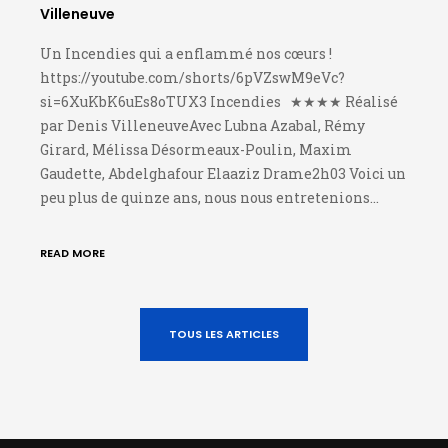
Villeneuve
Un Incendies qui a enflammé nos cœurs !
https://youtube.com/shorts/6pVZswM9eVc?
si=6XuKbK6uEs8oTUX3 Incendies ★★★★ Réalisé
par Denis VilleneuveAvec Lubna Azabal, Rémy
Girard, Mélissa Désormeaux-Poulin, Maxim
Gaudette, Abdelghafour Elaaziz Drame2h03 Voici un
peu plus de quinze ans, nous nous entretenions…
READ MORE
TOUS LES ARTICLES