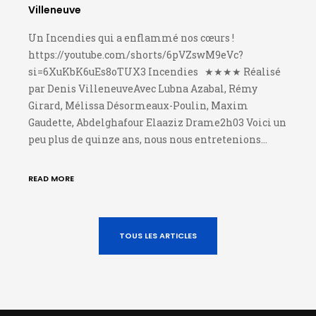
Villeneuve
Un Incendies qui a enflammé nos cœurs !
https://youtube.com/shorts/6pVZswM9eVc?
si=6XuKbK6uEs8oTUX3 Incendies ★★★★ Réalisé
par Denis VilleneuveAvec Lubna Azabal, Rémy
Girard, Mélissa Désormeaux-Poulin, Maxim
Gaudette, Abdelghafour Elaaziz Drame2h03 Voici un
peu plus de quinze ans, nous nous entretenions…
READ MORE
TOUS LES ARTICLES