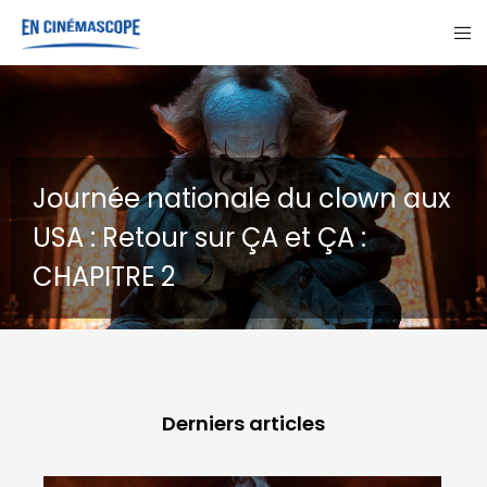
u clown aux
 ÇA :
GOHAN : Un chien erra
destins
Derniers articles