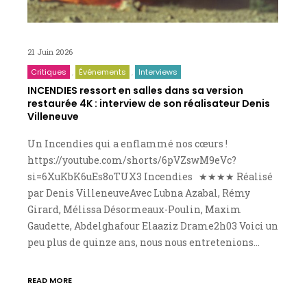
21 Juin 2026
Critiques
Événements
Interviews
INCENDIES ressort en salles dans sa version
restaurée 4K : interview de son réalisateur Denis
Villeneuve
Un Incendies qui a enflammé nos cœurs !
https://youtube.com/shorts/6pVZswM9eVc?
si=6XuKbK6uEs8oTUX3 Incendies ★★★★ Réalisé
par Denis VilleneuveAvec Lubna Azabal, Rémy
Girard, Mélissa Désormeaux-Poulin, Maxim
Gaudette, Abdelghafour Elaaziz Drame2h03 Voici un
peu plus de quinze ans, nous nous entretenions…
READ MORE