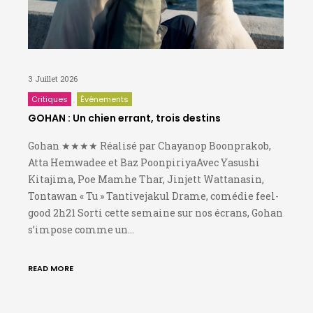
3 Juillet 2026
Critiques
Événements
GOHAN : Un chien errant, trois destins
Gohan ★★★★ Réalisé par Chayanop Boonprakob,
Atta Hemwadee et Baz PoonpiriyaAvec Yasushi
Kitajima, Poe Mamhe Thar, Jinjett Wattanasin,
Tontawan « Tu » Tantivejakul Drame, comédie feel-
good 2h21 Sorti cette semaine sur nos écrans, Gohan
s’impose comme un…
READ MORE