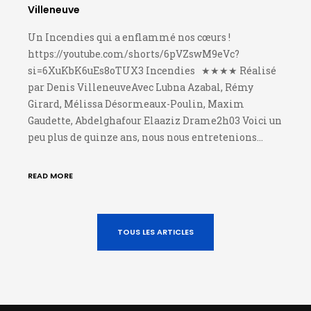
Villeneuve
Un Incendies qui a enflammé nos cœurs !
https://youtube.com/shorts/6pVZswM9eVc?
si=6XuKbK6uEs8oTUX3 Incendies ★★★★ Réalisé
par Denis VilleneuveAvec Lubna Azabal, Rémy
Girard, Mélissa Désormeaux-Poulin, Maxim
Gaudette, Abdelghafour Elaaziz Drame2h03 Voici un
peu plus de quinze ans, nous nous entretenions…
READ MORE
TOUS LES ARTICLES