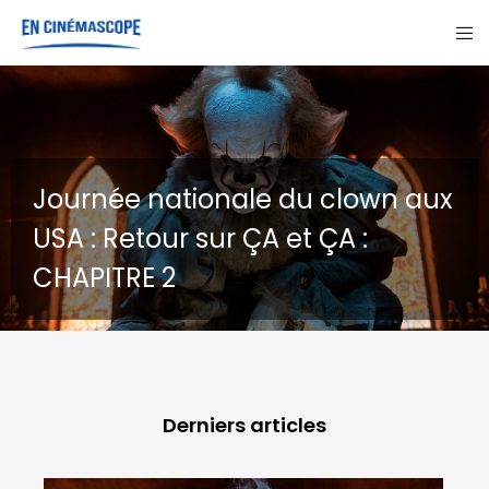
nationale du clown aux
our sur ÇA et ÇA :
GOHAN : U
 2
destins
Derniers articles