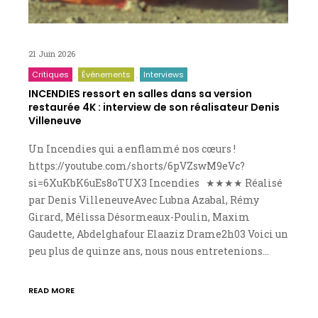
21 Juin 2026
Critiques
Événements
Interviews
INCENDIES ressort en salles dans sa version
restaurée 4K : interview de son réalisateur Denis
Villeneuve
Un Incendies qui a enflammé nos cœurs !
https://youtube.com/shorts/6pVZswM9eVc?
si=6XuKbK6uEs8oTUX3 Incendies ★★★★ Réalisé
par Denis VilleneuveAvec Lubna Azabal, Rémy
Girard, Mélissa Désormeaux-Poulin, Maxim
Gaudette, Abdelghafour Elaaziz Drame2h03 Voici un
peu plus de quinze ans, nous nous entretenions…
READ MORE