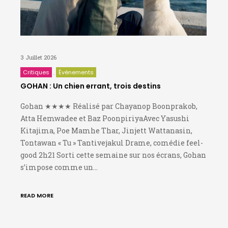
3 Juillet 2026
Critiques
Événements
GOHAN : Un chien errant, trois destins
Gohan ★★★★ Réalisé par Chayanop Boonprakob,
Atta Hemwadee et Baz PoonpiriyaAvec Yasushi
Kitajima, Poe Mamhe Thar, Jinjett Wattanasin,
Tontawan « Tu » Tantivejakul Drame, comédie feel-
good 2h21 Sorti cette semaine sur nos écrans, Gohan
s’impose comme un…
READ MORE