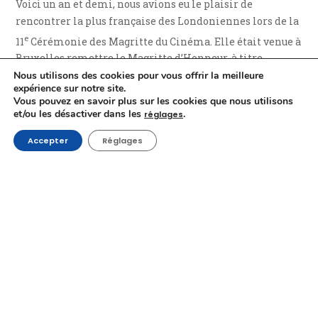
Voici un an et demi, nous avions eu le plaisir de
rencontrer la plus française des Londoniennes lors de la
e
11
Cérémonie des Magritte du Cinéma. Elle était venue à
Bruxelles remettre le Magritte d’Honneur, à titre
posthume, de
Marion Hänsel
, qui l’avait dirigée dans
Nous utilisons des cookies pour vous offrir la meilleure
expérience sur notre site.
Dust
, en 1985, à son fils Jan Ackermans. Jane avait alors
Vous pouvez en savoir plus sur les cookies que nous utilisons
évoqué tout l’amour qu’elle avait pour Marion et le
et/ou les désactiver dans les
.
réglages
bonheur qu’elle avait à retrouver le fils de cette dernière
Accepter
Réglages
après toutes ces années. Nous avions ensuite tendu notre
micro à Jan Ackermans, très touché de recevoir ce
Magritte pour sa maman, le jour de l’anniversaire de
celle-ci, afin qu’il partage avec nous le regard qu’il pose
sur son œuvre.