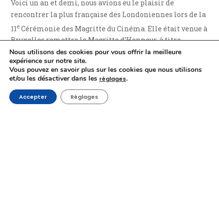
Voici un an et demi, nous avions eu le plaisir de
rencontrer la plus française des Londoniennes lors de la
e
11
Cérémonie des Magritte du Cinéma. Elle était venue à
Bruxelles remettre le Magritte d’Honneur, à titre
posthume, de
Marion Hänsel
, qui l’avait dirigée dans
Nous utilisons des cookies pour vous offrir la meilleure
expérience sur notre site.
Dust
, en 1985, à son fils Jan Ackermans. Jane avait alors
Vous pouvez en savoir plus sur les cookies que nous utilisons
évoqué tout l’amour qu’elle avait pour Marion et le
et/ou les désactiver dans les
.
réglages
bonheur qu’elle avait à retrouver le fils de cette dernière
Accepter
Réglages
après toutes ces années. Nous avions ensuite tendu notre
micro à Jan Ackermans, très touché de recevoir ce
Magritte pour sa maman, le jour de l’anniversaire de
celle-ci, afin qu’il partage avec nous le regard qu’il pose
sur son œuvre.