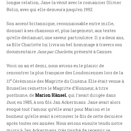
longue relation, Jane la vécut avec le romancier Olivier
Rolin, avec qui elle demeura jusqu’en 1992.
Son accent britannique, reconnaissable entre mille,
donnait à ses chansons et, plus largement, aux textes
qu’elle déclamait, une saveur particulière. Il y a deux ans,
sa fille Charlotte lui livra un bel hommage à travers son
documentaire
Jane par Charlotte
, présenté à Cannes.
Voici un an et demi, nous avions eu le plaisir de
rencontrer la plus française des Londoniennes lors de la
e
11
Cérémonie des Magritte du Cinéma. Elle était venue à
Bruxelles remettre le Magritte d’Honneur, à titre
posthume, de
Marion Hänsel
, qui l’avait dirigée dans
Dust
, en 1985, à son fils Jan Ackermans. Jane avait alors
évoqué tout l’amour qu’elle avait pour Marion et le
bonheur qu’elle avait à retrouver le fils de cette dernière
après toutes ces années. Nous avions ensuite tendu notre
micro à Jan Ackermans, très touché de recevoir ce