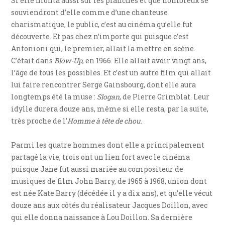
Si elle monta aussi sur les planches et que nombreux se
souviendront d’elle comme d’une chanteuse
charismatique, le public, c’est au cinéma qu’elle fut
découverte. Et pas chez n’importe qui puisque c’est
Antonioni qui, le premier, allait la mettre en scène.
C’était dans
Blow-Up
, en 1966. Elle allait avoir vingt ans,
l’âge de tous les possibles. Et c’est un autre film qui allait
lui faire rencontrer Serge Gainsbourg, dont elle aura
longtemps été la muse :
Slogan
, de Pierre Grimblat. Leur
idylle durera douze ans, même si elle resta, par la suite,
très proche de l’
Homme à tête de chou
.
Parmi les quatre hommes dont elle a principalement
partagé la vie, trois ont un lien fort avec le cinéma
puisque Jane fut aussi mariée au compositeur de
musiques de film John Barry, de 1965 à 1968, union dont
est née Kate Barry (décédée il y a dix ans), et qu’elle vécut
douze ans aux côtés du réalisateur Jacques Doillon, avec
qui elle donna naissance à Lou Doillon. Sa dernière