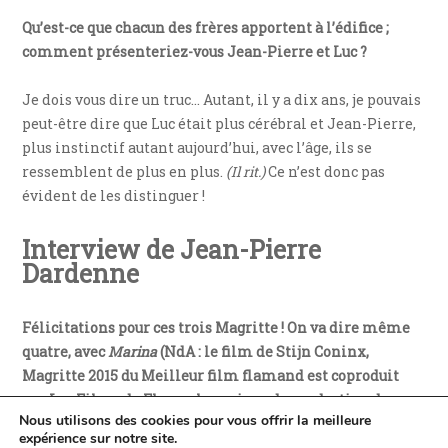
Qu’est-ce que chacun des frères apportent à l’édifice ;
comment présenteriez-vous Jean-Pierre et Luc ?
Je dois vous dire un truc… Autant, il y a dix ans, je pouvais
peut-être dire que Luc était plus cérébral et Jean-Pierre,
plus instinctif autant aujourd’hui, avec l’âge, ils se
ressemblent de plus en plus.
(Il rit.)
Ce n’est donc pas
évident de les distinguer !
Interview de Jean-Pierre
Dardenne
Félicitations pour ces trois Magritte ! On va dire même
quatre, avec
Marina
(NdA : le film de Stijn Coninx,
Magritte 2015 du Meilleur film flamand est coproduit
par Les Films du Fleuve, la maison de production des
Nous utilisons des cookies pour vous offrir la meilleure
frères Dardenne). Voire six puisque deux acteurs que vous
expérience sur notre site.
avez fait naître au cinéma, Jérémie Renier et Émilie