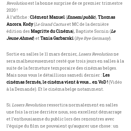
Revolution
est la bonne surprise de ce premier trimestre
2020 !
À l’affiche :
Clément Manuel
(
Ennemi public
),
Thomas
Ancora
,
Kody
(
Le Grand Cactus
et MC de la dernière
édition des
Magritte du Cinéma
), Baptiste Sornin (
Le
Jeune Ahmed
) et
Tania Garbarski
(
Bye Bye Germany
).
Sortie en salles le 11 mars dernier,
Losers Revolution
ne
sera malheureusement resté que trois jours en salles à la
suite de la fermeture temporaire des cinémas belges.
Mais nous vous le détaillions samedi dernier :
Les
cinémas fermés, le cinéma vient à vous… en VoD !
(Vidéo
à la Demande). Et le cinéma belge notamment.
Si
Losers Revolution
ressortira normalement en salles
une fois la crise derrière nous, son excellent démarrage
et l’enthousiasme du public lors des rencontres avec
l’équipe du film ne pouvaient qu’augurer une chose : un