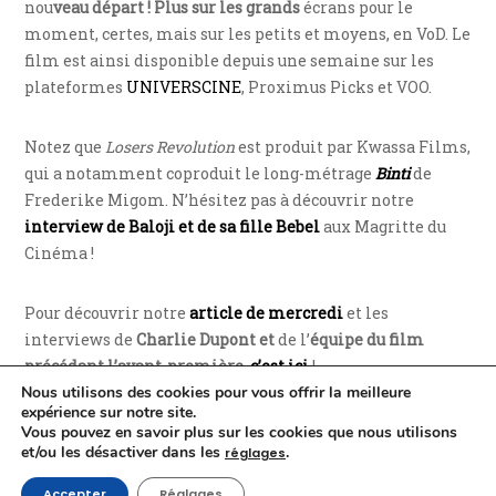
nou
veau départ ! Plus sur les grands
écrans pour le
moment, certes, mais sur les petits et moyens, en VoD. Le
film est ainsi disponible depuis une semaine sur les
plateformes
UNIVERSCINE
, Proximus Picks et VOO.
Notez que
Losers Revolution
est produit par Kwassa Films,
qui a notamment coproduit le long-métrage
Binti
de
Frederike Migom. N’hésitez pas à découvrir notre
interview de Baloji et de sa fille Bebel
aux Magritte du
Cinéma !
Pour découvrir notre
article de mercredi
et les
interviews de
Charlie Dupont
et
de l’
équipe du film
précédant l’avant-première
,
c’est ici
!
Nous utilisons des cookies pour vous offrir la meilleure
expérience sur notre site.
Bons visionnages !
Vous pouvez en savoir plus sur les cookies que nous utilisons
et/ou les désactiver dans les
.
réglages
Jean-Philippe Thiriart et Maxence Debroux
Accepter
Réglages