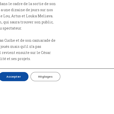
ns le cadre de la sortie de son
 a une dizaine de jours sur nos
le Lou, Artus et Louka Meliava.
 qui saura trouver son public,
au spectateur.
olas Cuche et de son camarade de
 joués mais qu’il n’a pas
 Il revient ensuite sur le César
té et ses projets.
Accepter
Réglages