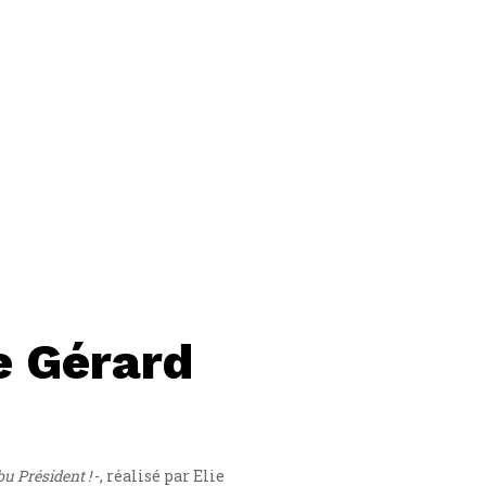
e Gérard
u Président !
-, réalisé par Elie