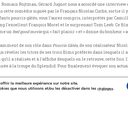
 Romain Rojtman, Gérard Jugnot nous a accordé une interview da
ns cette comédie signée par le Français Nicolas Cuche, sortie il y
enfants pourris gâtés, vous l’aurez compris, interprétés par Camil
g l’excellent François Morel et le surprenant Tom Leeb. Ce film,
mme un
feel good movie
qui « fait plaisir » et « donne du bonheur » 
notamment de son rôle dans
Pourris Gâtés
, de son réalisateur Nic
s révéler les titres de ses trois films préférés dans lesquels il a
 qu’il a réalisés et à l’affiche desquels on le retrouve, cette fois.
née à la troupe du Splendid. Pour finalement évoquer son actuali
ffrir la meilleure expérience sur notre site.
okies que nous utilisons et/ou les désactiver dans les
.
réglages