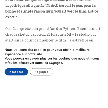
hypothèque afin que
La Vie de Brian
voit le jour, pour la
bonne et simple raison qu’il voulait voir le film. Est-ce
exact ?
Oui. George était un grand fan des Python. Il connaissait
chaque sketch par cœur. Et lorsque EMI – le studio qui
était sur le point de financer le film – s’est retiré en
dernière minute, George a sauvé la situation. Ils ont
Nous utilisons des cookies pour vous offrir la meilleure
hypothéqué leur grand immeuble de bureaux de
expérience sur notre site.
Knightsbridge, à Londres. Il a donc rassemblé la somme
Vous pouvez en savoir plus sur les cookies que nous utilisons
et/ou les désactiver dans les
.
d’argent nécessaire à la réalisation du film. Et… ça a
réglages
marché !
Accepter
Réglages
Est-ce que vous êtes d’accord avec moi si je vous dis que
vous avez pour habitude de casser les codes ? Le
christianisme avec
La Vie de Brian
, bien sûr. La
bureaucratie et l’économie avec
Brazil
…