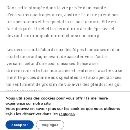
Dans cette plongée dans la vie privée d’un couple
d’écrivains quadragénaires, Justine Triet ne prend pas
les spectateurs et les spectatrices par la main. Elle en
fait des jurés. Ils et elles seront mis à rude épreuve et
devront immanquablement choisir un camp.
Les décors sont d’abord ceux des Alpes françaises et d’un
chalet de montagne avant de basculer vers l’autre
versant : celui d’une cour d’assises. Grâce à ses
dimensions à la fois humaines et réalistes, la salle où se
tient le procès donne aux spectateurs et aux spectatrices
un sentiment de proximité vis-à-vis des plaidoiries qui
y sont présentées.
Nous utilisons des cookies pour vous offrir la meilleure
expérience sur notre site.
Si avec
Anatomie d’une chute
, Justine Trier ne réalise pas
Vous pouvez en savoir plus sur les cookies que nous utilisons
à proprement parler un thriller, elle nous tient
et/ou les désactiver dans les
.
réglages
néanmoins en haleine tout au long de son film,
Accepter
Réglages
notamment grâce à des dialogues soutenus et coriaces.