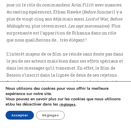
joue ici le rôle du commandeur Arün Filitt avec nuances.
Au casting également, Ethan Hawke (
Before Sunrise
il y a
plus de vingt-cinq ans déjà mais aussi
Lord of War
,
Before
Midnight
ou, plus récemment,
Les sept mercenaires
). Plus
surprenante est l’apparition de Rihanna dans un rôle
que nous qualifierons de… très élégant !
L’intérêt majeur de ce film ne réside sans doute pas dans
le jeu de ses acteurs mais bien dans ses effets spéciaux et
dans les messages qu’il transmet. En effet, le film de
Besson s’inscrit dans la lignée de deux de ses rejetons :
Lucy
dans une certaine mesure et, bien sûr et surtout
Le
Nous utilisons des cookies pour vous offrir la meilleure
Cinquième élément
. Tandis que ces deux films étaient
expérience sur notre site.
destinés à un public déjà sorti de l’enfance,
Valérian et la
Vous pouvez en savoir plus sur les cookies que nous utilisons
Cité des mille planètes
s’adresse aux dix ans et plus. Pas de
et/ou les désactiver dans les
.
réglages
véritable scène violente en effet. Les effets spéciaux
Accepter
Réglages
permettent au réalisateur de nous emmener d’une
planète à une autre et de faire cohabiter des créatures