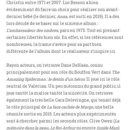
Christin entre 1971 et 2007. Luc Besson a bien
évidemment dû faire un choix pour réaliser son avant-
dernier bébé (le dernier,
Anna
, est sorti en 2019). Il a dès
lors décidé de se baser sur le sixième album :
L’ambassadeur des ombres
, paru en 1975. Tout en prenant
certaines libertés bien sûr. En effet, si les références sont
nombreuses, la trame s’avère pour sa part bien
différente de l’album dont le réalisateur s’inspire ici.
Rayon acteurs, on retrouve Dane DeHaan, connu
principalement pour son rôle du Bouffon Vert dans
The
Amazing Spiderman : le destin d’un héros
. Il joue ici le rôle
central de Valérian. Un peu méconnu du grand public, il
joue tantôt la malice tantôt la sincérité. On retrouve
également la très belle Cara Delevingne, qui tenait déjà
le rôle principal de
La face cachée de Margo
, une belle
réussite sortie en 2015. Les acteurs plus expérimentés
sont à chercher parmi les seconds rôles. Clive Owen (
La
mémoire dans la peau
,
Le Roi Arthur
ou encore
Inside Man
)