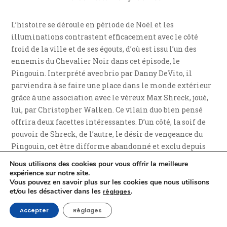
L’histoire se déroule en période de Noël et les
illuminations contrastent efficacement avec le côté
froid de la ville et de ses égouts, d’où est issu l’un des
ennemis du Chevalier Noir dans cet épisode, le
Pingouin. Interprété avec brio par Danny DeVito, il
parviendra à se faire une place dans le monde extérieur
grâce à une association avec le véreux Max Shreck, joué,
lui, par Christopher Walken. Ce vilain duo bien pensé
offrira deux facettes intéressantes. D’un côté, la soif de
pouvoir de Shreck, de l’autre, le désir de vengeance du
Pingouin, cet être difforme abandonné et exclu depuis
toujours. Une espèce de médaille à deux faces ayant
Nous utilisons des cookies pour vous offrir la meilleure
besoin l’une de l’autre et de dichotomie reflétant encore
expérience sur notre site.
Vous pouvez en savoir plus sur les cookies que nous utilisons
une fois le personnage de Bruce Wayne / Batman puisque
et/ou les désactiver dans les
.
réglages
le premier pourrait être amené à négocier avec le
businessman le jour tandis que le second combattrait
Accepter
Réglages
l’homme-alcidé la nuit.