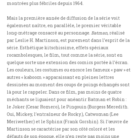
montrées plus fébriles depuis 1964.
Mais la première année de diffusion de la série voit
également naître, en parallèle, le premier véritable
long-métrage consacré au personnage.
Batman
, réalisé
par Leslie H. Martinson, est purement dans l’esprit de la
série. Esthétique kitschissime, effets spéciaux
rocambolesques, le film, tout comme la série, sont en
quelque sorte une extension des comics portée à l’écran.
Les couleurs, les costumes ou encore les fameux « paw » et
autres « kaboom » apparaissant en pleines lettres
dessinées au moment des coups de poings échangés sont
là pour le rappeler. Dans ce film, pas moins de quatre
méchants se liguaient pour anéantir Batman et Robin :
le Joker (Cesar Romero), le Pingouin (Burgess Meredith.
Oui, Mickey, l’entraîneur de Rocky.), Catwoman (Lee
Meriwether) et le Sphinx (Frank Gorshin). Si l’œuvre de
Martinson se caractérise par son côté coloré et les
défauts de son époque, elle n’en reste pas moins une