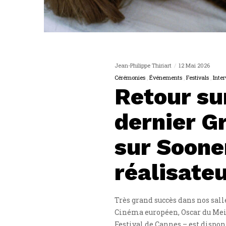
Jean-Philippe Thiriart
12 Mai 2026
Cérémonies
Événements
Festivals
Inte
Retour s
dernier G
sur Sooner
réalisate
Très grand succès dans nos sal
Cinéma européen, Oscar du Meil
Festival de Cannes – est dispo