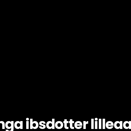
nga ibsdotter lillea