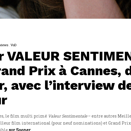
rviews
VoD
ur VALEUR SENTIME
rand Prix à Cannes, 
, avec l’interview d
ur
les, le film multi primé
Valeur Sentimentale
– entre autres Meill
leur film international (pour neuf nominations) et Grand Prix 
nible
sur Sooner
.