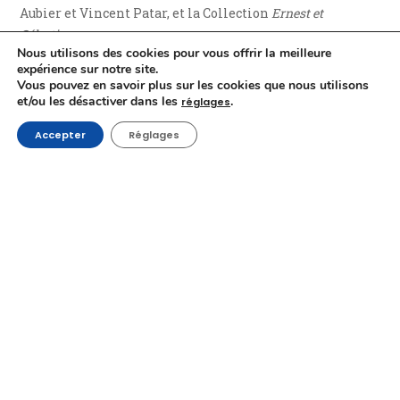
Aubier et Vincent Patar, et la Collection
Ernest et
Célestine
.
Nous utilisons des cookies pour vous offrir la meilleure
expérience sur notre site.
Crédits vidéo
Vous pouvez en savoir plus sur les cookies que nous utilisons
Captation et montage : Geoffrey Baras
et/ou les désactiver dans les
.
réglages
Graphisme : Emmanuel De Haes
Accepter
Réglages
Production : Sofía Marroquín Simar et Elisa Tuzkan
Jean-Philippe Thiriart