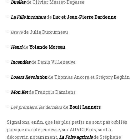
–
Duelles
de Olivier Masset-Depasse
–
La Fille inconnue
de
Luc et Jean-Pierre Dardenne
–
Grave
de Julia Ducourneau
–
Henri
de
Yolande Moreau
–
Incendies
de Denis Villeneuve
–
Losers Revolution
de Thomas Ancora et Grégory Beghin
–
Mon Ket
de François Damiens
–
Les premiers, les derniers
de
Bouli Lanners
Signalons, enfin, que les plus petits ne sont pas oubliés
puisque du côté jeunesse, sur AUVIO Kids, sont à
découvrir, notamment,
La Foire agricole
de Stéphane