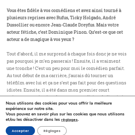
Vous êtes fidèle à vos comédiens et avez ainsi tourné à
plusieurs reprises avec Rufus, Ticky Holgado, André
Dussollier ou encore Jean-Claude Dreyfus. Mais votre
acteur fétiche, c’est Dominique Pinon. Qu’est-ce que cet
acteur a de magique à vos yeux ?
Tout d’abord, il me surprend à chaque fois donc je ne vois
pas pourquoi je m’en passerais ! Ensuite, il a vraiment
une tronche ! C’est un peu pour moi le comédien parfait.
Au tout début de ma carrière, j’aurais dû tourner un
téléfilm avec lui et ça ne s’est pas fait pour des questions
idiotes. Ensuite, il a été dans mon premier court
métrage et après, c’est devenu une tradition de l’avoir à
Nous utilisons des cookies pour vous offrir la meilleure
chaque fois avec moi.
expérience sur notre site.
Vous pouvez en savoir plus sur les cookies que nous utilisons
Vous vous entourez aussi souvent des mêmes personnes,
et/ou les désactiver dans les
.
réglages
tant au niveau de l’équipe technique que des comédiens.
Accepter
Réglages
Vous avez aussi d’autres fidèles qui sont des « tronches »,