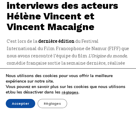
interviews des acteurs
Hélène Vincent et
Vincent Macaigne
C’est lors de la
dernière édition
du Festival
International du Film Francophone de Namur (FIFF) que
nous avons rencontré l’équipe du film
L’Origine du monde
,
comédie française sortie la semaine dernière, réalisée
par Laurent Lafitte. Deux entretiens au menu : avec
Nous utilisons des cookies pour vous offrir la meilleure
l’actrice Hélène Vincent d’abord, le comédien Vincent
expérience sur notre site.
Macaigne ensuite.
Vous pouvez en savoir plus sur les cookies que nous utilisons
et/ou les désactiver dans les
.
réglages
Dans l’interview ci-dessous, la grande Hélène Vincent
Accepter
Réglages
(
J’embrasse pas
,
Trois couleurs – bleu
et, plus récemment,
Hors Normes
et
Adorables
) nous explique comment elle a
abordé son rôle, un personnage de pure composition.
Elle, qui est la mère de Laurent Lafitte dans le film, a une
pensée très émue pour Isabelle Sadoyan, l’actrice qui