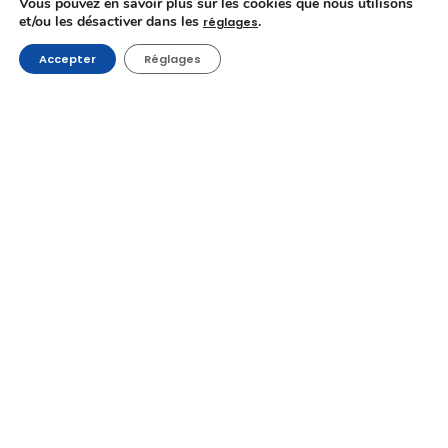
Vous pouvez en savoir plus sur les cookies que nous utilisons
☆ Stérile
et/ou les désactiver dans les
.
réglages
★ Optionnel
★★ Convaincant
Accepter
Réglages
★★★ Remarquable
★★★★ Impératif