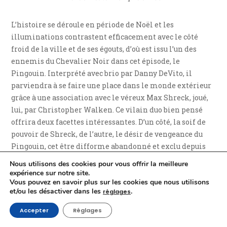
L’histoire se déroule en période de Noël et les
illuminations contrastent efficacement avec le côté
froid de la ville et de ses égouts, d’où est issu l’un des
ennemis du Chevalier Noir dans cet épisode, le
Pingouin. Interprété avec brio par Danny DeVito, il
parviendra à se faire une place dans le monde extérieur
grâce à une association avec le véreux Max Shreck, joué,
lui, par Christopher Walken. Ce vilain duo bien pensé
offrira deux facettes intéressantes. D’un côté, la soif de
pouvoir de Shreck, de l’autre, le désir de vengeance du
Pingouin, cet être difforme abandonné et exclu depuis
toujours. Une espèce de médaille à deux faces ayant
Nous utilisons des cookies pour vous offrir la meilleure
besoin l’une de l’autre et de dichotomie reflétant encore
expérience sur notre site.
Vous pouvez en savoir plus sur les cookies que nous utilisons
une fois le personnage de Bruce Wayne / Batman puisque
et/ou les désactiver dans les
.
réglages
le premier pourrait être amené à négocier avec le
businessman le jour tandis que le second combattrait
Accepter
Réglages
l’homme-alcidé la nuit.