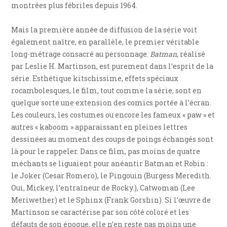
montrées plus fébriles depuis 1964.
Mais la première année de diffusion de la série voit
également naître, en parallèle, le premier véritable
long-métrage consacré au personnage.
Batman
, réalisé
par Leslie H. Martinson, est purement dans l’esprit de la
série. Esthétique kitschissime, effets spéciaux
rocambolesques, le film, tout comme la série, sont en
quelque sorte une extension des comics portée à l’écran.
Les couleurs, les costumes ou encore les fameux « paw » et
autres « kaboom » apparaissant en pleines lettres
dessinées au moment des coups de poings échangés sont
là pour le rappeler. Dans ce film, pas moins de quatre
méchants se liguaient pour anéantir Batman et Robin :
le Joker (Cesar Romero), le Pingouin (Burgess Meredith.
Oui, Mickey, l’entraîneur de Rocky.), Catwoman (Lee
Meriwether) et le Sphinx (Frank Gorshin). Si l’œuvre de
Martinson se caractérise par son côté coloré et les
défauts de son époque, elle n’en reste pas moins une