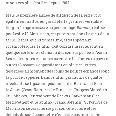
montrées plus fébriles depuis 1964.
Mais la première année de diffusion de la série voit
également naître, en parallèle, le premier véritable
long-métrage consacré au personnage.
Batman
, réalisé
par Leslie H. Martinson, est purement dans l’esprit de la
série. Esthétique kitschissime, effets spéciaux
rocambolesques, le film, tout comme la série, sont en
quelque sorte une extension des comics portée à l’écran.
Les couleurs, les costumes ou encore les fameux « paw » et
autres « kaboom » apparaissant en pleines lettres
dessinées au moment des coups de poings échangés sont
là pour le rappeler. Dans ce film, pas moins de quatre
méchants se liguaient pour anéantir Batman et Robin :
le Joker (Cesar Romero), le Pingouin (Burgess Meredith.
Oui, Mickey, l’entraîneur de Rocky.), Catwoman (Lee
Meriwether) et le Sphinx (Frank Gorshin). Si l’œuvre de
Martinson se caractérise par son côté coloré et les
défauts de son époque, elle n’en reste pas moins une