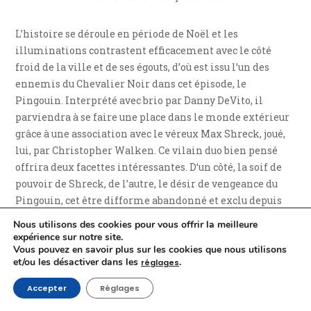
L’histoire se déroule en période de Noël et les
illuminations contrastent efficacement avec le côté
froid de la ville et de ses égouts, d’où est issu l’un des
ennemis du Chevalier Noir dans cet épisode, le
Pingouin. Interprété avec brio par Danny DeVito, il
parviendra à se faire une place dans le monde extérieur
grâce à une association avec le véreux Max Shreck, joué,
lui, par Christopher Walken. Ce vilain duo bien pensé
offrira deux facettes intéressantes. D’un côté, la soif de
pouvoir de Shreck, de l’autre, le désir de vengeance du
Pingouin, cet être difforme abandonné et exclu depuis
toujours. Une espèce de médaille à deux faces ayant
Nous utilisons des cookies pour vous offrir la meilleure
besoin l’une de l’autre et de dichotomie reflétant encore
expérience sur notre site.
Vous pouvez en savoir plus sur les cookies que nous utilisons
une fois le personnage de Bruce Wayne / Batman puisque
et/ou les désactiver dans les
.
réglages
le premier pourrait être amené à négocier avec le
businessman le jour tandis que le second combattrait
Accepter
Réglages
l’homme-alcidé la nuit.