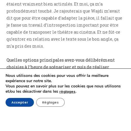
étaient vraiment bien articulés. Et moi, ça m’a
profondément touché. Je rajouterais que Wajdi m’avait
dit que pour être capable d’adapter la pièce, il fallait que
je fasse un travail d’introspection important pour être
capable de transposer le théâtre au cinéma. Et ne fût-ce
qu’entrer en relation avec le texte sous le bon angle, ça
m’a pris des mois.
Quelles options principales avez-vous délibérément
choisies à l’heure de scénariser et puis de réaliser
Incendies
?
Nous utilisons des cookies pour vous offrir la meilleure
expérience sur notre site.
Vous pouvez en savoir plus sur les cookies que nous utilisons
Il y a un point très important. La pièce se déroulait dans
et/ou les désactiver dans les
.
réglages
un Liban imaginaire. Tout le monde devinait que c’était
le Liban parce que Wajdi est d’origine libanaise. Mais le
Accepter
Réglages
Liban n’était jamais nommé. Tous les lieux sont des
lieux inventés. Les événements sont une très grande
transposition de la réalité. À un moment, j’ai été très
tenté de « marier » l’histoire, l’histoire du Liban. J’ai eu