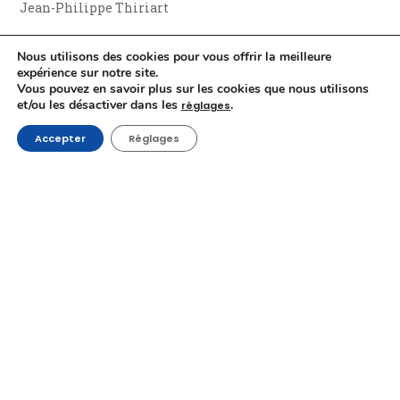
Jean-Philippe Thiriart
Crédit vidéo : Gerardo Marra et Jean-Philippe Thiriart
Nous utilisons des cookies pour vous offrir la meilleure
Crédit photo : Rick McPie
expérience sur notre site.
Vous pouvez en savoir plus sur les cookies que nous utilisons
et/ou les désactiver dans les
.
réglages
Accepter
Réglages