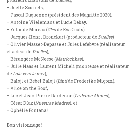
plusieurs chansons de
Duelles
),
– Joëlle Scoriels,
– Pascal Duquenne (président des Magritte 2020),
– Antoine Wielemans et Lucie Debay,
– Yolande Moreau (
Cleo
de Eva Cools),
– Jacques-Henri Bronckart (producteur de
Duelles
)
– Olivier Masset-Depasse et Jules Lefebvre (réalisateur
et acteur de
Duelles
),
– Bérangère McNeese (
Matriochkas
),
– Julie Naas et Laurent Micheli (monteuse et réalisateur
de
Lola vers la mer
),
– Baloji et Bebel Baloji (
Binti
de Frederike Migom),
– Alice on the Roof,
– Luc et Jean-Pierre Dardenne (
Le Jeune Ahmed
),
– César Díaz (
Nuestras Madres
), et
– Ophélie Fontana !
Bon visionnage !