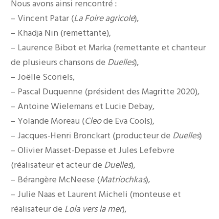
Nous avons ainsi rencontré :
– Vincent Patar (
La Foire agricole
),
– Khadja Nin (remettante),
– Laurence Bibot et Marka (remettante et chanteur
de plusieurs chansons de
Duelles
),
– Joëlle Scoriels,
– Pascal Duquenne (président des Magritte 2020),
– Antoine Wielemans et Lucie Debay,
– Yolande Moreau (
Cleo
de Eva Cools),
– Jacques-Henri Bronckart (producteur de
Duelles
)
– Olivier Masset-Depasse et Jules Lefebvre
(réalisateur et acteur de
Duelles
),
– Bérangère McNeese (
Matriochkas
),
– Julie Naas et Laurent Micheli (monteuse et
réalisateur de
Lola vers la mer
),