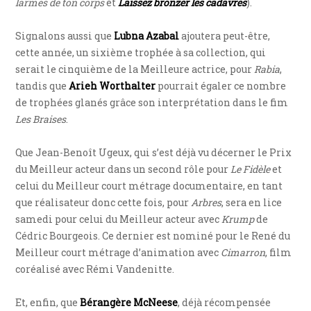
larmes de ton corps
et
Laissez bronzer les cadavres
).
Signalons aussi que
Lubna Azabal
ajoutera peut-être,
cette année, un sixième trophée à sa collection, qui
serait le cinquième de la Meilleure actrice, pour
Rabia
,
tandis que
Arieh Worthalter
pourrait égaler ce nombre
de trophées glanés grâce son interprétation dans le fim
Les Braises
.
Que Jean-Benoît Ugeux, qui s’est déjà vu décerner le Prix
du Meilleur acteur dans un second rôle pour
Le Fidèle
et
celui du Meilleur court métrage documentaire, en tant
que réalisateur donc cette fois, pour
Arbres
, sera en lice
samedi pour celui du Meilleur acteur avec
Krump
de
Cédric Bourgeois. Ce dernier est nominé pour le René du
Meilleur court métrage d’animation avec
Cimarron
, film
coréalisé avec Rémi Vandenitte.
Et, enfin, que
Bérangère McNeese
, déjà récompensée