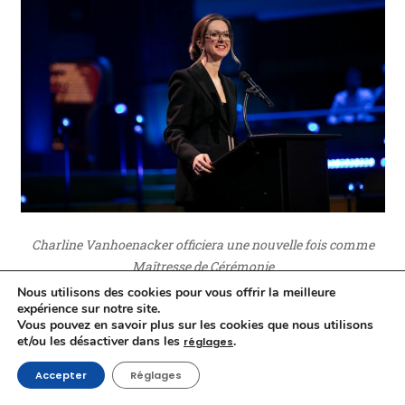
Charline Vanhoenacker officiera une nouvelle fois comme
Maîtresse de Cérémonie
Crédit photo : Académie André Delvaux – Laure Geerts
Nous utilisons des cookies pour vous offrir la meilleure
expérience sur notre site.
Vous pouvez en savoir plus sur les cookies que nous utilisons
La semaine du cinéma belge démarre !
et/ou les désactiver dans les
.
réglages
De ce lundi 2 au dimanche 8 mars, la RTBF donnera une
Accepter
Réglages
place de choix au cinéma belge francophone avec toute