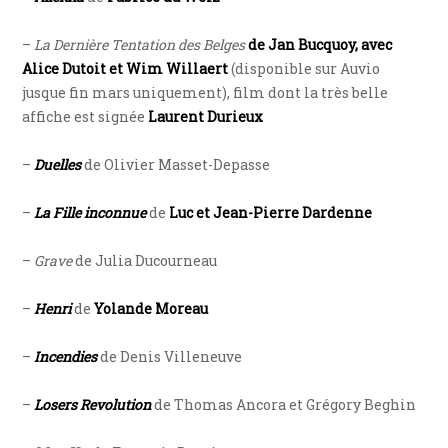
–
La Dernière Tentation des Belges
de Jan Bucquoy, avec
Alice Dutoit et Wim Willaert
(disponible sur Auvio
jusque fin mars uniquement), film dont la très belle
affiche est signée
Laurent Durieux
–
Duelles
de Olivier Masset-Depasse
–
La Fille inconnue
de
Luc et Jean-Pierre Dardenne
–
Grave
de Julia Ducourneau
–
Henri
de
Yolande Moreau
–
Incendies
de Denis Villeneuve
–
Losers Revolution
de Thomas Ancora et Grégory Beghin