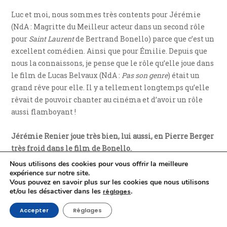
Luc et moi, nous sommes très contents pour Jérémie
(NdA : Magritte du Meilleur acteur dans un second rôle
pour
Saint Laurent
de Bertrand Bonello) parce que c’est un
excellent comédien. Ainsi que pour Émilie. Depuis que
nous la connaissons, je pense que le rôle qu’elle joue dans
le film de Lucas Belvaux (NdA :
Pas son genre
) était un
grand rêve pour elle. Il y a tellement longtemps qu’elle
rêvait de pouvoir chanter au cinéma et d’avoir un rôle
aussi flamboyant !
Jérémie Renier joue très bien, lui aussi, en Pierre Berger
très froid dans le film de Bonello.
Nous utilisons des cookies pour vous offrir la meilleure
Il est bien dans ce rôle, Jérémie. Et il arrive à vivre dans
expérience sur notre site.
Vous pouvez en savoir plus sur les cookies que nous utilisons
des univers vraiment tellement différents. En Claude
et/ou les désactiver dans les
.
réglages
François, il était formidable ! C’est un grand comédien.
Tous les grands comédiens arrivent à disparaître
Accepter
Réglages
derrière leurs personnages. Et Jérémie a cette faculté-là.