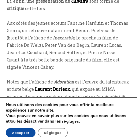
Et, enfin, une
présentation de
Calvaire
, sous forme de
critique
cette fois.
Aux côtés des jeunes acteurs Fantine Harduin et Thomas
Gioria, on retrouve notamment Benoît Poelvoorde
(bientôt à l’affiche de
Inexorable
, le prochain film de
Fabrice Du Welz), Peter Van den Begin, Laurent Lucas,
Jean-Luc Couchard, Renaud Rutten, et Pierre Nisse.
Quant à la très belle bande originale du film, elle est
signée Vincent Cahay.
Notez que l’affiche de
Adoration
est l’œuvre du talentueux
artiste belge
Laurent Durieux
, qui expose au MIMA
jusqu’au 9 janvier prochain dans le cadre d’un
double bill
.
Ce dernier comprend, outre « Drama, the art of Laurent
Nous utilisons des cookies pour vous offrir la meilleure
expérience sur notre site.
Durieux », l’expo « The ABC of Porn Cinema », consacrée
Vous pouvez en savoir plus sur les cookies que nous utilisons
quant à elle au
cinéma ABC
, dernier cinéma porno de
et/ou les désactiver dans les
.
réglages
Bruxelles.
Accepter
Réglages