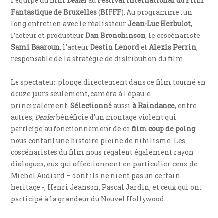
l’équipe du film
Dealer
au
Festival International du Film
Fantastique de Bruxelles
(
BIFFF
). Au programme : un
long entretien avec le réalisateur
Jean-Luc Herbulot
,
l’acteur et producteur
Dan Bronchinson
, le coscénariste
Sami Baaroun
, l’acteur
Destin Lenord
et
Alexis Perrin
,
responsable de la stratégie de distribution du film.
Le spectateur plonge directement dans ce film tourné en
douze jours seulement, caméra à l’épaule
principalement.
Sélectionné
aussi
à Raindance
, entre
autres,
Dealer
bénéficie d’un montage violent qui
participe au fonctionnement de ce
film coup de poing
nous contant une histoire pleine de nihilisme. Les
coscénaristes du film nous régalent également rayon
dialogues, eux qui affectionnent en particulier ceux de
Michel Audiard – dont ils ne nient pas un certain
héritage -, Henri Jeanson, Pascal Jardin, et ceux qui ont
participé à la grandeur du Nouvel Hollywood.