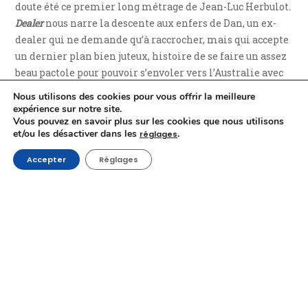
doute été ce premier long métrage de Jean-Luc Herbulot.
Dealer
nous narre la descente aux enfers de Dan, un ex-
dealer qui ne demande qu’à raccrocher, mais qui accepte
un dernier plan bien juteux, histoire de se faire un assez
beau pactole pour pouvoir s’envoler vers l’Australie avec
sa fille. Le deal est simple : trouver un kilo de cocaïne en
Nous utilisons des cookies pour vous offrir la meilleure
urgence pour un ancien client et se ramasser une belle
expérience sur notre site.
Vous pouvez en savoir plus sur les cookies que nous utilisons
petite commission. Sauf qu’une merde en entraînant
et/ou les désactiver dans les
.
réglages
plein d’autres, Dan fourre son doigt dans un engrenage
infernal dont il aura pas mal de difficultés à sortir.
Accepter
Réglages
Si le film fait immanquablement penser à l’excellente
trilogie
Pusher
de Nicolas Winding Refn, il n’en est pas
moins personnel puisqu’il s’inspire directement d’une
partie de la vie de l’acteur principal et producteur, Dan
Bronchinson, qui campe par la même occasion son
propre rôle et lui insuffle une véritable authenticité. À
l’instar de l’ensemble de la distribution,
Dealer
étant
mené de bout en bout par des acteurs dotés d’une vraie