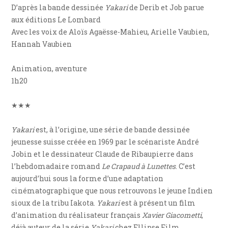
D’après la bande dessinée
Yakari
de Derib et Job parue
aux éditions Le Lombard
Avec les voix de Aloïs Agaësse-Mahieu, Arielle Vaubien,
Hannah Vaubien
Animation, aventure
1h20
★★★
Yakari
est, à l’origine, une série de bande dessinée
jeunesse suisse créée en 1969 par le scénariste André
Jobin et le dessinateur Claude de Ribaupierre dans
l’hebdomadaire romand
Le Crapaud à Lunettes
. C’est
aujourd’hui sous la forme d’une adaptation
cinématographique que nous retrouvons le jeune Indien
sioux de la tribu Iakota.
Yakari
est à présent un film
d’animation du réalisateur français
Xavier Giacometti
,
déjà auteur de la série
Yakari
chez Ellipse Film.