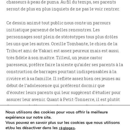
chasseurs à peau de puma. Au fil du temps, ses parents
seront de plus en plus inquiets de ne pas le voir rentrer.
Ce dessin animé tout public nous conte un parcours
initiatique parsemé de belles rencontres. Les
personnages sont plein de stéréotypes tous plus drôles
les uns que les autres. Oreille Tombante, le chien de la
Tribu et ami de Yakari est assez peureux mais est aussi
très fidèle à son maître. Tilleul, un jeune castor
paresseux, préfère faire la sieste qu’aider ses parents à la
construction de barrages pourtant indispensables à la
rivière et à sa famille. Il reflète assez bien ces jeunes au
début de l’adolescence qui préfèrent dormir que
d’écouter leurs parents qui leur suggèrent d’étudier pour
assurer leur avenir. Quant à Petit-Tonnerre, il est plutôt
du genre rebelle au grand cœur et sera d’une aide très
Nous utilisons des cookies pour vous offrir la meilleure
précieuse au jeune Sioux.
expérience sur notre site.
Vous pouvez en savoir plus sur les cookies que nous utilisons
Le dessin animé conscientisera également petits et
et/ou les désactiver dans les
.
réglages