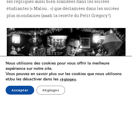
ses répliques aussi bien scandées dans les soirées
étudiantes (« Malou… ») que déclamées dans les soirées
plus mondaines (aaah la recette du Petit Grégory !).
Nous utilisons des cookies pour vous offrir la meilleure
expérience sur notre site.
Vous pouvez en savoir plus sur les cookies que nous utilisons
et/ou les désactiver dans les
.
réglages
Accepter
Réglages
Ses personnages y sont d’ailleurs pour beaucoup puisque
Benoît Poelvoorde, dont c’était d’ailleurs le premier rôle
dans un long métrage, campe certes un tueur mais aussi
un fils aimant et un camarade à la vision du monde
politico-poétique sans nulle autre pareille. Sur ce