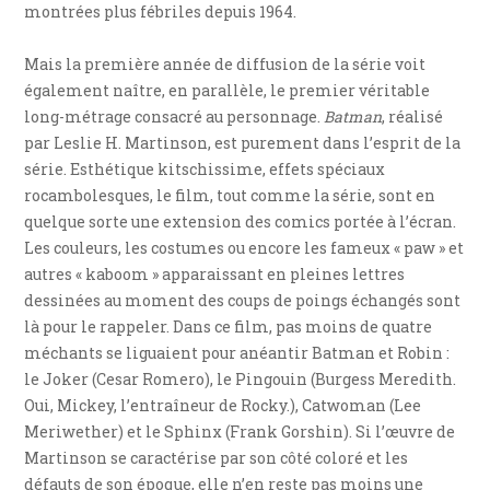
montrées plus fébriles depuis 1964.
Mais la première année de diffusion de la série voit
également naître, en parallèle, le premier véritable
long-métrage consacré au personnage.
Batman
, réalisé
par Leslie H. Martinson, est purement dans l’esprit de la
série. Esthétique kitschissime, effets spéciaux
rocambolesques, le film, tout comme la série, sont en
quelque sorte une extension des comics portée à l’écran.
Les couleurs, les costumes ou encore les fameux « paw » et
autres « kaboom » apparaissant en pleines lettres
dessinées au moment des coups de poings échangés sont
là pour le rappeler. Dans ce film, pas moins de quatre
méchants se liguaient pour anéantir Batman et Robin :
le Joker (Cesar Romero), le Pingouin (Burgess Meredith.
Oui, Mickey, l’entraîneur de Rocky.), Catwoman (Lee
Meriwether) et le Sphinx (Frank Gorshin). Si l’œuvre de
Martinson se caractérise par son côté coloré et les
défauts de son époque, elle n’en reste pas moins une