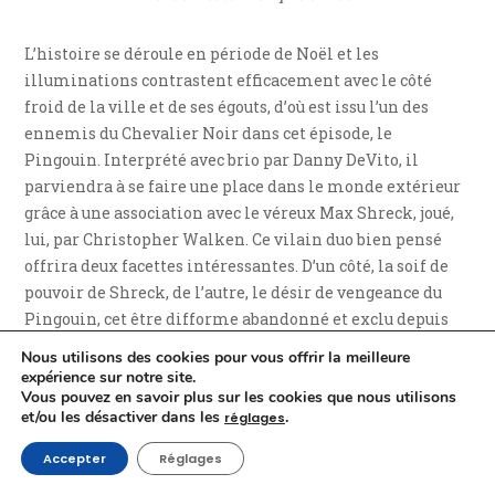
L’histoire se déroule en période de Noël et les
illuminations contrastent efficacement avec le côté
froid de la ville et de ses égouts, d’où est issu l’un des
ennemis du Chevalier Noir dans cet épisode, le
Pingouin. Interprété avec brio par Danny DeVito, il
parviendra à se faire une place dans le monde extérieur
grâce à une association avec le véreux Max Shreck, joué,
lui, par Christopher Walken. Ce vilain duo bien pensé
offrira deux facettes intéressantes. D’un côté, la soif de
pouvoir de Shreck, de l’autre, le désir de vengeance du
Pingouin, cet être difforme abandonné et exclu depuis
toujours. Une espèce de médaille à deux faces ayant
Nous utilisons des cookies pour vous offrir la meilleure
besoin l’une de l’autre et de dichotomie reflétant encore
expérience sur notre site.
Vous pouvez en savoir plus sur les cookies que nous utilisons
une fois le personnage de Bruce Wayne / Batman puisque
et/ou les désactiver dans les
.
réglages
le premier pourrait être amené à négocier avec le
businessman le jour tandis que le second combattrait
Accepter
Réglages
l’homme-alcidé la nuit.