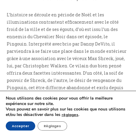
L’histoire se déroule en période de Noël et les
illuminations contrastent efficacement avec le côté
froid de la ville et de ses égouts, d’où est issu l’un des
ennemis du Chevalier Noir dans cet épisode, le
Pingouin. Interprété avec brio par Danny DeVito, il
parviendra à se faire une place dans le monde extérieur
grâce à une association avec le véreux Max Shreck, joué,
lui, par Christopher Walken. Ce vilain duo bien pensé
offrira deux facettes intéressantes. D’un côté, la soif de
pouvoir de Shreck, de l’autre, le désir de vengeance du
Pingouin, cet être difforme abandonné et exclu depuis
toujours. Une espèce de médaille à deux faces ayant
Nous utilisons des cookies pour vous offrir la meilleure
besoin l’une de l’autre et de dichotomie reflétant encore
expérience sur notre site.
Vous pouvez en savoir plus sur les cookies que nous utilisons
une fois le personnage de Bruce Wayne / Batman puisque
et/ou les désactiver dans les
.
réglages
le premier pourrait être amené à négocier avec le
businessman le jour tandis que le second combattrait
Accepter
Réglages
l’homme-alcidé la nuit.