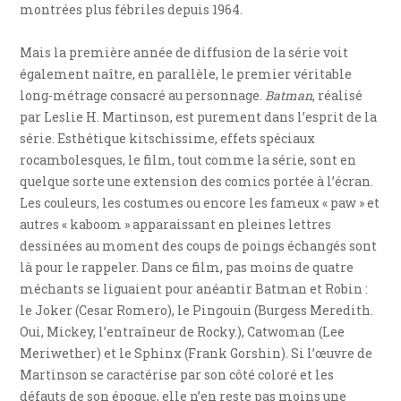
montrées plus fébriles depuis 1964.
Mais la première année de diffusion de la série voit
également naître, en parallèle, le premier véritable
long-métrage consacré au personnage.
Batman
, réalisé
par Leslie H. Martinson, est purement dans l’esprit de la
série. Esthétique kitschissime, effets spéciaux
rocambolesques, le film, tout comme la série, sont en
quelque sorte une extension des comics portée à l’écran.
Les couleurs, les costumes ou encore les fameux « paw » et
autres « kaboom » apparaissant en pleines lettres
dessinées au moment des coups de poings échangés sont
là pour le rappeler. Dans ce film, pas moins de quatre
méchants se liguaient pour anéantir Batman et Robin :
le Joker (Cesar Romero), le Pingouin (Burgess Meredith.
Oui, Mickey, l’entraîneur de Rocky.), Catwoman (Lee
Meriwether) et le Sphinx (Frank Gorshin). Si l’œuvre de
Martinson se caractérise par son côté coloré et les
défauts de son époque, elle n’en reste pas moins une