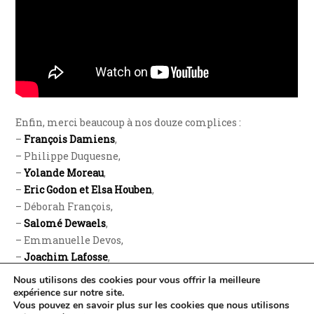
Enfin, merci beaucoup à nos douze complices :
–
François Damiens
,
– Philippe Duquesne,
–
Yolande Moreau
,
–
Eric Godon et Elsa Houben
,
– Déborah François,
–
Salomé Dewaels
,
– Emmanuelle Devos,
–
Joachim Lafosse
,
– Mike Wilson et Vicky Krieps, et
Nous utilisons des cookies pour vous offrir la meilleure
– Benoît Mariage !
expérience sur notre site.
Vous pouvez en savoir plus sur les cookies que nous utilisons