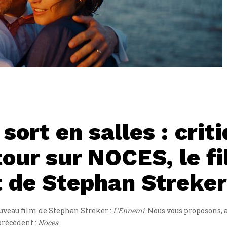
ort en salles : crit
tour sur NOCES, le f
 de Stephan Streke
nouveau film de Stephan Streker :
L’Ennemi
. Nous vous proposons,
 précédent :
Noces
.