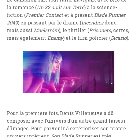
la romance (
Un 32 août sur Terre
) à la science-
fiction (
Premier Contact
et à présent
Blade Runner
2049
) en passant par le drame (
Incendies
donc,
mais aussi
Maelström
), le thriller (
Prisoners
, certes,
mais également
Enemy
) et le film policier (
Sicario
).
Pour la première fois, Denis Villeneuve a dû
composer avec l’univers d’un autre grand faiseur
d’images. Pour parvenir à extérioriser son propre
univers intérieur.
Son
Blade Runner
est très