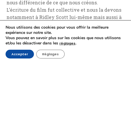
nous différencie de ce que nous créons.
L’écriture du film fut collective et nous la devons
notamment à Ridley Scott lui-même mais aussi à
Hampton Fancher, le scénariste du premier
Blade
Nous utilisons des cookies pour vous offrir la meilleure
Runner
, un gage de plus de la qualité de ce
Blade
expérience sur notre site.
Vous pouvez en savoir plus sur les cookies que nous utilisons
Runner 2049
.
et/ou les désactiver dans les
.
réglages
Accepter
Réglages
Le Blu-ray 4K Ultra HD et ses bonus
4 fois la résolution du format HD, une
High
Dynamic Range
offrant brillants contrastes et
noirs plus profonds pour l’expérience visuelle la
plus dynamique possible, un large spectre de
couleurs et un son immersif.
Voilà la promesse faite avec ce Blu-ray Ultra HD
de
Blade Runner 2049
. Nous n’avons pas été déçus
et recommandons par conséquent chaudement le