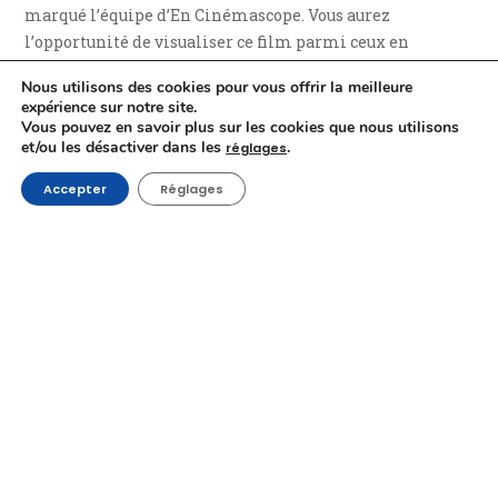
marqué l’équipe d’En Cinémascope. Vous aurez
l’opportunité de visualiser ce film parmi ceux en
compétition officielle. Laurent Lafitte et Hélène Vincent
Nous utilisons des cookies pour vous offrir la meilleure
seront également présents.
expérience sur notre site.
Vous pouvez en savoir plus sur les cookies que nous utilisons
et/ou les désactiver dans les
.
Enfin, nous vous invitons à nous rejoindre sur les réseaux
réglages
sociaux pour suivre le Festival au plus près, sur
Accepter
Réglages
Instagram
,
Facebook
,
YouTube
et
Twitter
!
Plus d’infos :
fiff.be
Excellent Festival !
Raphaël Pieters et Jean-Philippe Thiriart