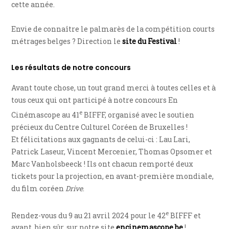
cette année.
Envie de connaître le palmarès de la compétition courts
métrages belges ? Direction le
site du Festival
!
Les résultats de notre concours
Avant toute chose, un tout grand merci à toutes celles et à
tous ceux qui ont participé à notre concours En
e
Cinémascope au 41
BIFFF, organisé avec le soutien
précieux du Centre Culturel Coréen de Bruxelles !
Et félicitations aux gagnants de celui-ci : Lau Lari,
Patrick Laseur, Vincent Mercenier, Thomas Opsomer et
Marc Vanholsbeeck ! Ils ont chacun remporté deux
tickets pour la projection, en avant-première mondiale,
du film coréen
Drive
.
e
Rendez-vous du 9 au 21 avril 2024 pour le 42
BIFFF et
avant, bien sûr, sur notre site
encinemascope.be
!