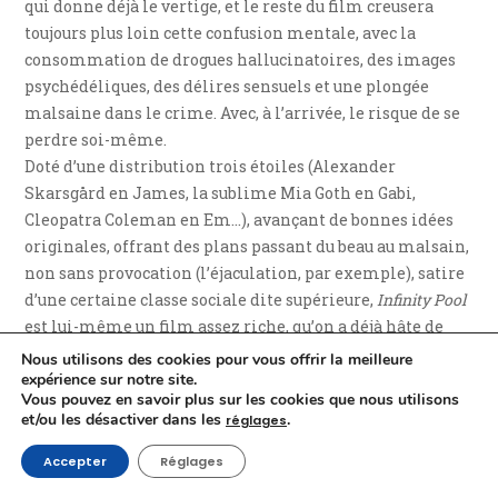
qui donne déjà le vertige, et le reste du film creusera
toujours plus loin cette confusion mentale, avec la
consommation de drogues hallucinatoires, des images
psychédéliques, des délires sensuels et une plongée
malsaine dans le crime. Avec, à l’arrivée, le risque de se
perdre soi-même.
Doté d’une distribution trois étoiles (Alexander
Skarsgård en James, la sublime Mia Goth en Gabi,
Cleopatra Coleman en Em…), avançant de bonnes idées
originales, offrant des plans passant du beau au malsain,
non sans provocation (l’éjaculation, par exemple), satire
d’une certaine classe sociale dite supérieure,
Infinity Pool
est lui-même un film assez riche, qu’on a déjà hâte de
revoir.
Nous utilisons des cookies pour vous offrir la meilleure
expérience sur notre site.
Vous pouvez en savoir plus sur les cookies que nous utilisons
Monolith
, Mention spéciale de la White Raven
et/ou les désactiver dans les
.
réglages
Competition pour l’actrice Lily Sullivan
★★
Matt Vesely (Australie)
Accepter
Réglages