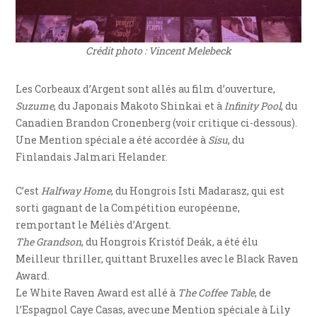
Crédit photo : Vincent Melebeck
Les Corbeaux d’Argent sont allés au film d’ouverture,
Suzume
, du Japonais Makoto Shinkai et à
Infinity Pool
, du
Canadien Brandon Cronenberg (voir critique ci-dessous).
Une Mention spéciale a été accordée à
Sisu
, du
Finlandais Jalmari Helander.
C’est
Halfway Home
, du Hongrois Isti Madarasz, qui est
sorti gagnant de la Compétition européenne,
remportant le Méliès d’Argent.
The Grandson
, du Hongrois Kristóf Deák, a été élu
Meilleur thriller, quittant Bruxelles avec le Black Raven
Award.
Le White Raven Award est allé à
The Coffee Table
, de
l’Espagnol Caye Casas, avec une Mention spéciale à Lily