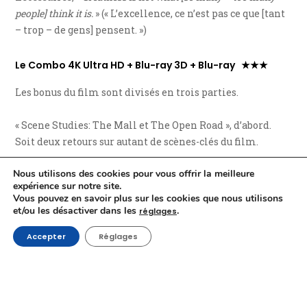
people] think it is.
» (« L’excellence, ce n’est pas ce que [tant
– trop – de gens] pensent. »)
Le Combo 4K Ultra HD + Blu-ray 3D + Blu-ray ★★★
Les bonus du film sont divisés en trois parties.
« Scene Studies: The Mall et The Open Road », d’abord.
Soit deux retours sur autant de scènes-clés du film.
Nous utilisons des cookies pour vous offrir la meilleure
« The Making of
Wonder Woman 1984
», ensuite.
expérience sur notre site.
« Expanding the Wonder » permet d’aller plus loin que le
Vous pouvez en savoir plus sur les cookies que nous utilisons
film avec les principaux
acteurs
qui ont participé à la
et/ou les désactiver dans les
.
réglages
réussite de
WW84
, parmi lesquels, naturellement, Patty
Accepter
Réglages
Jenkins, réalisatrice, coscénariste et coproductrice du
film.
Figure entre autres, dans « Small But Mighty », l’audition
de Lilly Aspell, qui joue avec talent Diana enfant. Nous y
apprenons notamment qu’elle n’a pas été doublée une