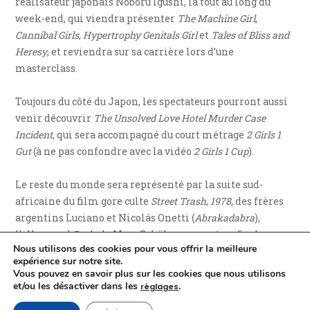
réalisateur japonais Noboru Igushi, là tout au long du
week-end, qui viendra présenter
The Machine Girl
,
Cannibal Girls
,
Hypertrophy Genitals Girl
et
Tales of Bliss and
Heresy
, et reviendra sur sa carrière lors d’une
masterclass.
Toujours du côté du Japon, les spectateurs pourront aussi
venir découvrir
The Unsolved Love Hotel Murder Case
Incident
, qui sera accompagné du court métrage
2 Girls 1
Gut
(à ne pas confondre avec la vidéo
2 Girls 1 Cup
).
Le reste du monde sera représenté par la suite sud-
africaine du film gore culte
Street Trash
,
1978
, des frères
argentins Luciano et Nicolás Onetti (
Abrakadabra
),
l’allemand
Bark
, de Marc Schölermann et, enfin, le
Nous utilisons des cookies pour vous offrir la meilleure
français
Que ton règne vienne
, documentaire de Mathias
expérience sur notre site.
Averty.
Vous pouvez en savoir plus sur les cookies que nous utilisons
et/ou les désactiver dans les
.
réglages
Pour plus d’informations, nous vous renvoyons vers la