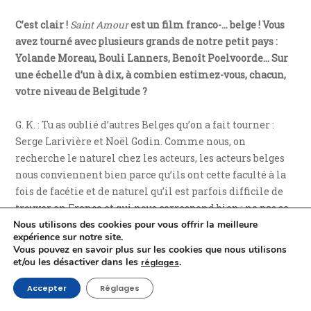
C’est clair !
Saint Amour
est un film franco-… belge ! Vous
avez tourné avec plusieurs grands de notre petit pays :
Yolande Moreau, Bouli Lanners, Benoît Poelvoorde… Sur
une échelle d’un à dix, à combien estimez-vous, chacun,
votre niveau de Belgitude ?
G. K. : Tu as oublié d’autres Belges qu’on a fait tourner :
Serge Larivière et Noël Godin. Comme nous, on
recherche le naturel chez les acteurs, les acteurs belges
nous conviennent bien parce qu’ils ont cette faculté à la
fois de facétie et de naturel qu’il est parfois difficile de
trouver en France et qui nous correspond bien : ne pas se
prendre au sérieux, aller dans des délires absurdes ou
Nous utilisons des cookies pour vous offrir la meilleure
expérience sur notre site.
surréalistes. Donc c’est pour cela qu’on se sent très proche
Vous pouvez en savoir plus sur les cookies que nous utilisons
de la Belgique. Quant à notre degré de Belgitude, j’espère
et/ou les désactiver dans les
.
réglages
qu’il est à dix. Parce que cela voudrait dire que,
Accepter
Réglages
soudainement, on n’est plus français.