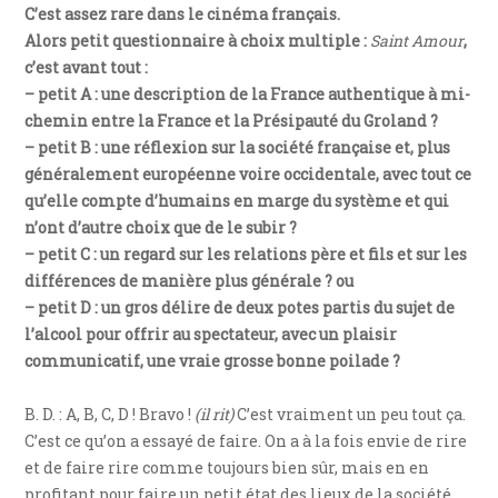
C’est assez rare dans le cinéma français.
Alors petit questionnaire à choix multiple :
Saint Amour
,
c’est avant tout :
– petit A : une description de la France authentique à mi-
chemin entre la France et la Présipauté du Groland ?
– petit B : une réflexion sur la société française et, plus
généralement européenne voire occidentale, avec tout ce
qu’elle compte d’humains en marge du système et qui
n’ont d’autre choix que de le subir ?
– petit C : un regard sur les relations père et fils et sur les
différences de manière plus générale ? ou
– petit D : un gros délire de deux potes partis du sujet de
l’alcool pour offrir au spectateur, avec un plaisir
communicatif, une vraie grosse bonne poilade ?
B. D. : A, B, C, D ! Bravo !
(il rit)
C’est vraiment un peu tout ça.
C’est ce qu’on a essayé de faire. On a à la fois envie de rire
et de faire rire comme toujours bien sûr, mais en en
profitant pour faire un petit état des lieux de la société