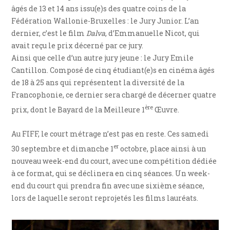
âgés de 13 et 14 ans issu(e)s des quatre coins de la
Fédération Wallonie-Bruxelles : le Jury Junior. L’an
dernier, c’est le film
Dalva
, d’Emmanuelle Nicot, qui
avait reçu le prix décerné par ce jury.
Ainsi que celle d’un autre jury jeune : le Jury Emile
Cantillon. Composé de cinq étudiant(e)s en cinéma âgés
de 18 à 25 ans qui représentent la diversité de la
Francophonie, ce dernier sera chargé de décerner quatre
ère
prix, dont le Bayard de la Meilleure 1
Œuvre.
Au FIFF, le court métrage n’est pas en reste. Ces samedi
er
30 septembre et dimanche 1
octobre, place ainsi à un
nouveau week-end du court, avec une compétition dédiée
à ce format, qui se déclinera en cinq séances. Un week-
end du court qui prendra fin avec une sixième séance,
lors de laquelle seront reprojetés les films lauréats.