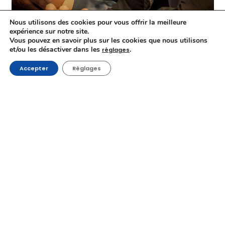
Nous utilisons des cookies pour vous offrir la meilleure
expérience sur notre site.
Vous pouvez en savoir plus sur les cookies que nous utilisons
et/ou les désactiver dans les
.
réglages
Accepter
Réglages
Albert Dupontel, Cécile de France et Nicolas Marié dans
Second Tour
, de Albert Dupontel
Une des volontés des organisateurs du FIFF étant de
remettre le public au centre du Festival, naissent cette
année les séances « FIFF Première », avec la projection,
notamment, de
Bonnard, Pierre et Marthe
, de
Martin
Provost
(avec Cécile de France et
Vincent Macaigne
) et
Second Tour
, de
Albert Dupontel
(avec, outre Albert
Dupontel, Cécile de France, à nouveau, Nicolas Marié et
un Bouli Lanners haut en couleur). Ainsi que les séances
« FIFF en famille », avec trois films jeune public, dont
er
Nina et le secret du hérisson
, projeté le dimanche 1