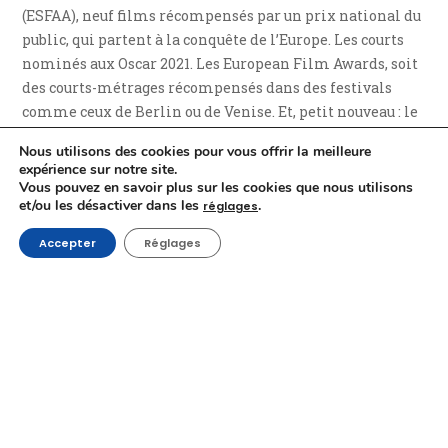
(ESFAA), neuf films récompensés par un prix national du
public, qui partent à la conquête de l’Europe. Les courts
nominés aux Oscar 2021. Les European Film Awards, soit
des courts-métrages récompensés dans des festivals
comme ceux de Berlin ou de Venise. Et, petit nouveau : le
Short Comedy Club – série de comédies dont le
Nous utilisons des cookies pour vous offrir la meilleure
savoureux court
La foire agricole
de
Vincent Patar et
expérience sur notre site.
Stephan Aubier
.
Vous pouvez en savoir plus sur les cookies que nous utilisons
et/ou les désactiver dans les
.
réglages
Activités jeune public
Accepter
Réglages
Une série d’activités jeune public seront également
proposées : une séance famille et un atelier de doublage
encadré par une comédienne professionnelle,
notamment.
Mais aussi un atelier de critique de films animé par le
journaliste et auteur Christian Campion, lequel
permettra aux critiques en herbe de voir leurs analyses
publiées dans le journal critique du Festival.