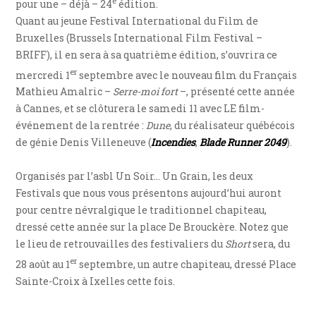
e
pour une – déjà – 24
édition.
Quant au jeune Festival International du Film de
Bruxelles (Brussels International Film Festival –
BRIFF), il en sera à sa quatrième édition, s’ouvrira ce
er
mercredi 1
septembre avec le nouveau film du Français
Mathieu Amalric –
Serre-moi fort
–, présenté cette année
à Cannes, et se clôturera le samedi 11 avec LE film-
événement de la rentrée :
Dune
, du réalisateur québécois
de génie Denis Villeneuve (
Incendies
,
Blade Runner 2049
).
Organisés par l’asbl Un Soir… Un Grain, les deux
Festivals que nous vous présentons aujourd’hui auront
pour centre névralgique le traditionnel chapiteau,
dressé cette année sur la place De Brouckère. Notez que
le lieu de retrouvailles des festivaliers du
Short
sera, du
er
28 août au 1
septembre, un autre chapiteau, dressé Place
Sainte-Croix à Ixelles cette fois.